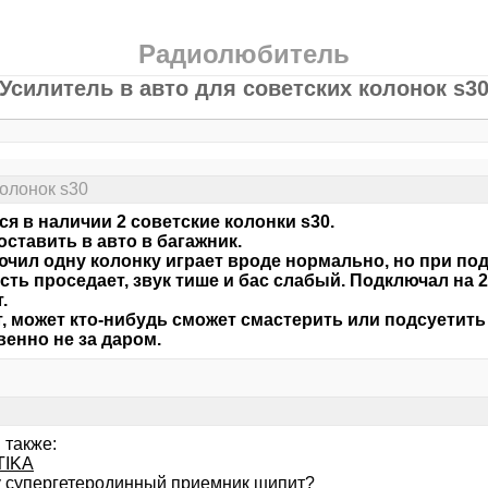
Радиолюбитель
Усилитель в авто для советских колонок s3
колонок s30
я в наличии 2 советские колонки s30.
оставить в авто в багажник.
чил одну колонку играет вроде нормально, но при по
ть проседает, звук тише и бас слабый. Подключал на 2
.
т, может кто-нибудь сможет смастерить или подсуетить 
венно не за даром.
 также:
TIKA
 супергетеродинный приемник шипит?