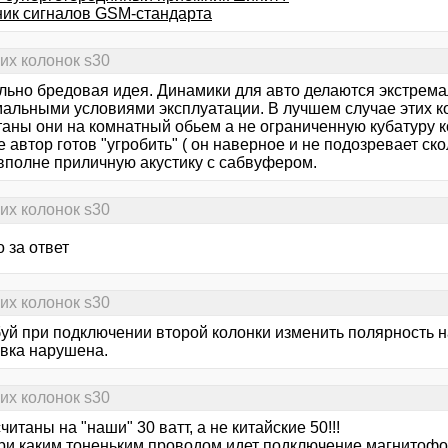
ик сигналов GSM-стандарта
ких колонок s30
льно бредовая идея. Динамики для авто делаются экстрема
мальными условиями эксплуатации. В лучшем случае этих ко
таны они на комнатный обьем а не ограниченную кубатуру к
 автор готов "угробить" ( он наверное и не подозревает ско
 вполне приличную акустику с сабвуфером.
ких колонок s30
 за ответ
ких колонок s30
уй при подключении второй колонки изменить полярность н
вка нарушена.
ких колонок s30
читаны на "наши" 30 ватт, а не китайские 50!!!
ри каким тоненьким проводом идет подключение магнитофо