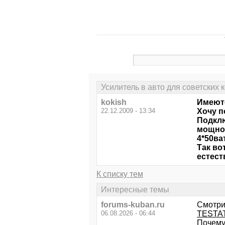
Усилитель в авто для советских 
kokish
Имеютс
22.12.2009 - 13:34
Хочу п
Подклю
мощнос
4*50ват
Так во
естест
К списку тем
Интересные темы
forums-kuban.ru
Смотри
06.08.2026 - 06:44
TESTA
Почему