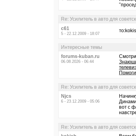
"просед
Re: Усилитель в авто для советс
с61
то:koki
5 - 22.12.2009 - 18:07
Интересные темы
forums-kuban.ru
Смотри
06.08.2026 - 06:44
Знающи
телевиз
Помоги
Re: Усилитель в авто для советс
Njcs
Начинку
6 - 23.12.2009 - 05:06
Динамик
вот с 
навстр
Re: Усилитель в авто для советс