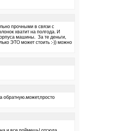
льно прочными в связи с
лонок хватит на полгода. И
орпуса машины. За те деньги,
лько ЭТО может стоить :-)) можно
а обратную.может,просто
на и все поймешь! отсюда