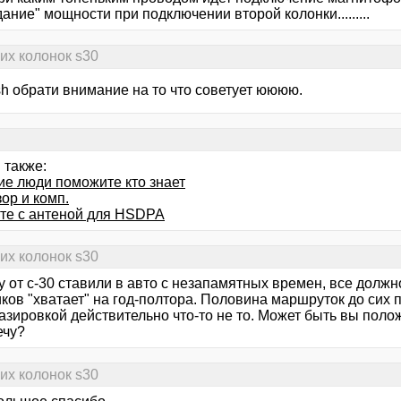
ание" мощности при подключении второй колонки.........
ких колонок s30
sh обрати внимание на то что советует юююю.
 также:
е люди поможите кто знает
ор и комп.
те с антеной для HSDPA
ких колонок s30
 от с-30 ставили в авто с незапамятных времен, все должн
ов "хватает" на год-полтора. Половина маршруток до сих п
фазировкой действительно что-то не то. Может быть вы пол
ечу?
ких колонок s30