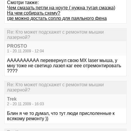
Смотри также:
Чем смазать петли на ноуте ( нужна тугая смазка)
На чем собирать схему?
где можно достать сопло для паяльного фена
Re: Кто может подскажет с ремонтом мышки
лазерной?
PROSTO
1 - 20.11.2009 - 12:04
АААААААААА перевернул свою MX laser мыша, у
мну тоже не светицо лазел каг еее отремонтировать
????
Re: Кто может подскажет с ремонтом мышки
лазерной?
Trek
2 - 20.11.2009 - 16:03
Блин я че то думал, что тут люди прислоленные к
всякому ремонту ))