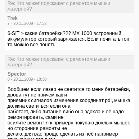
Re: Кто может подскажет с ремонтом мышки
лазерной?
Trek
7 - 20.11.2009 - 17:32
6-SIT > какие батарейки??? МХ 1000 встроенный
аккумулятор который заряжается. Если почитать топ
то можно все понять
Re: Кто может подскажет с ремонтом мышки
лазерной?
Spector
8 - 20.11.2009 - 18:30
Вообщем если лазер не светится то меня батарейки,
дрова тут не причем как и
приемник сигналов изменения координат pdi, мышка
должна светиться если она
работает, либо питание либо она здохла и её надо
ремонтировать, сами не
осилите ремонт, я к примеру покупаю дохлых мышек
но сторонние ремонты не
делаю, для вас проще сделать из неё например