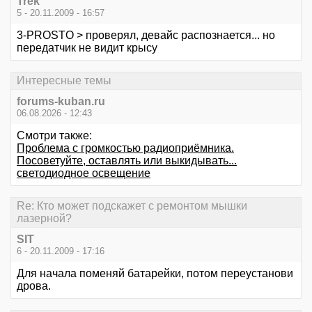
Trek
5 - 20.11.2009 - 16:57
3-PROSTO > проверял, девайс распознается... но
передатчик не видит крысу
Интересные темы
forums-kuban.ru
06.08.2026 - 12:43
Смотри также:
Проблема с громкостью радиоприёмника.
Посоветуйте, оставлять или выкидывать...
светодиодное освещение
Re: Кто может подскажет с ремонтом мышки
лазерной?
SIT
6 - 20.11.2009 - 17:16
Для начала поменяй батарейки, потом переустанови
дрова.