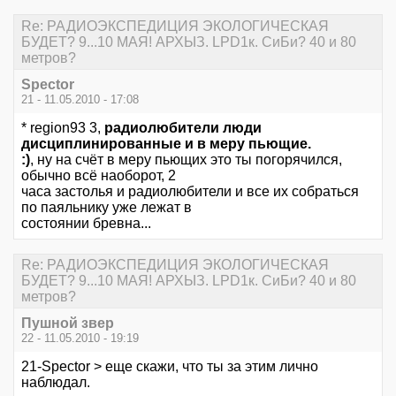
Re: РАДИОЭКСПЕДИЦИЯ ЭКОЛОГИЧЕСКАЯ
БУДЕТ? 9...10 МАЯ! АРХЫЗ. LPD1к. СиБи? 40 и 80
метров?
Spector
21 - 11.05.2010 - 17:08
* region93 3,
радиолюбители люди
дисциплинированные и в меру пьющие.
:)
, ну на счёт в меру пьющих это ты погорячился,
обычно всё наоборот, 2
часа застолья и радиолюбители и все их собраться
по паяльнику уже лежат в
состоянии бревна...
Re: РАДИОЭКСПЕДИЦИЯ ЭКОЛОГИЧЕСКАЯ
БУДЕТ? 9...10 МАЯ! АРХЫЗ. LPD1к. СиБи? 40 и 80
метров?
Пушной звер
22 - 11.05.2010 - 19:19
21-Spector > еще скажи, что ты за этим лично
наблюдал.