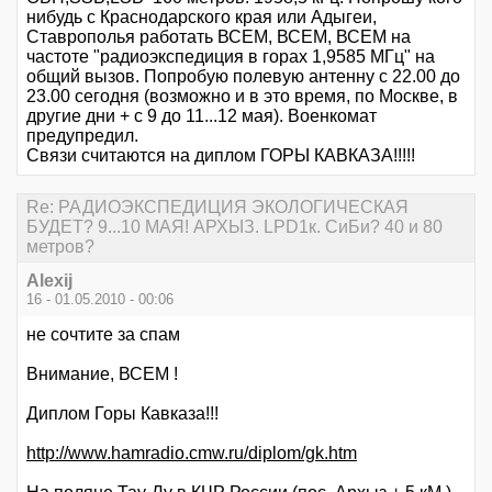
нибудь с Краснодарского края или Адыгеи,
Ставрополья работать ВСЕМ, ВСЕМ, ВСЕМ на
частоте "радиоэкспедиция в горах 1,9585 МГц" на
общий вызов. Попробую полевую антенну с 22.00 до
23.00 сегодня (возможно и в это время, по Москве, в
другие дни + с 9 до 11...12 мая). Военкомат
предупредил.
Связи считаются на диплом ГОРЫ КАВКАЗА!!!!!
Re: РАДИОЭКСПЕДИЦИЯ ЭКОЛОГИЧЕСКАЯ
БУДЕТ? 9...10 МАЯ! АРХЫЗ. LPD1к. СиБи? 40 и 80
метров?
Alexij
16 - 01.05.2010 - 00:06
не сочтите за спам
Внимание, ВСЕМ !
Диплом Горы Кавказа!!!
http://www.hamradio.cmw.ru/diplom/gk.htm