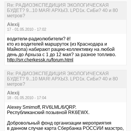
Re: РАДИОЭКСПЕДИЦИЯ ЭКОЛОГИЧЕСКАЯ
БУДЕТ? 9...10 МАЯ! АРХЫЗ. LPD1к. СиБи? 40 и 80
метров?
Alexij
17 - 01.05.2010 - 17:02
водители-радиолюбители? ё!
кто из водителей маршруток (из Краснодара и
Майкопа) набирают рацию-коллективку на любой
день до Архыза с 1 до 12 мая? за разное топливо.
http://srr.cherkessk.ru/forum.html
Re: РАДИОЭКСПЕДИЦИЯ ЭКОЛОГИЧЕСКАЯ
БУДЕТ? 9...10 МАЯ! АРХЫЗ. LPD1к. СиБи? 40 и 80
метров?
Alexij
18 - 01.05.2010 - 17:04
Alexey Smirnoff, RV6LML/6/QRP.
Республиканский позывной RK6EWX.
Добровольный фонд организации мероприятия
в данном случае карта Сбербанка РОССИИ маэстро,