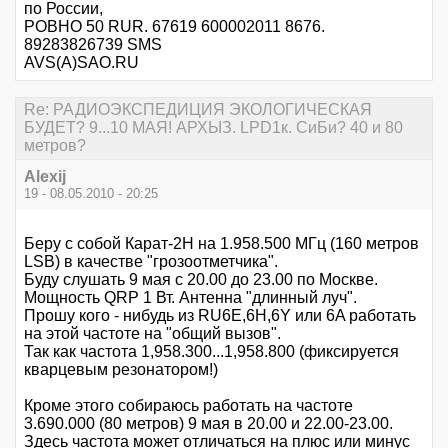
по России,
РОВНО 50 RUR. 67619 600002011 8676.
89283826739 SMS
AVS(A)SAO.RU
Re: РАДИОЭКСПЕДИЦИЯ ЭКОЛОГИЧЕСКАЯ
БУДЕТ? 9...10 МАЯ! АРХЫЗ. LPD1к. СиБи? 40 и 80
метров?
Alexij
19 - 08.05.2010 - 20:25
Беру с собой Карат-2Н на 1.958.500 МГц (160 метров
LSB) в качестве "грозоотметчика".
Буду слушать 9 мая с 20.00 до 23.00 по Москве.
Мощность QRP 1 Вт. Антенна "длинный луч".
Прошу кого - нибудь из RU6E,6H,6Y или 6A работать
на этой частоте на "общий вызов".
Так как частота 1,958.300...1,958.800 (фиксируется
кварцевым резонатором!)
Кроме этого собираюсь работать на частоте
3.690.000 (80 метров) 9 мая в 20.00 и 22.00-23.00.
Здесь частота может отличаться на плюс или минус