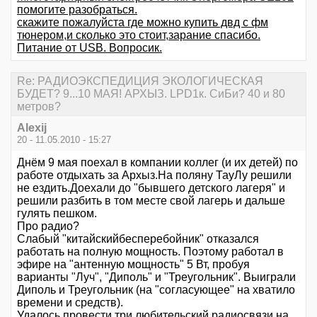
помогите разобраться.
скажите пожалуйста где можно купить двд с фм
тюнером,и сколько это стоит,зарание спасибо.
Питание от USB. Вопросик.
Re: РАДИОЭКСПЕДИЦИЯ ЭКОЛОГИЧЕСКАЯ
БУДЕТ? 9...10 МАЯ! АРХЫЗ. LPD1к. СиБи? 40 и 80
метров?
Alexij
20 - 11.05.2010 - 15:27
Днём 9 мая поехал в компании коллег (и их детей) по
работе отдыхать за Архыз.На поляну ТауЛу решили
не ездить.Доехали до "бывшего детского лагеря" и
решили разбить в том месте свой лагерь и дальше
гулять пешком.
Про радио?
Слабый "китайскийбесперебойник" отказался
работать на полную мощность. Поэтому работал в
эфире на "антенную мощность" 5 Вт, пробуя
варианты "Луч", "Диполь" и "Треугольник". Выиграли
Диполь и Треугольник (на "согласующее" на хватило
времени и средств).
Удалось провести три любительский радиосвязи на