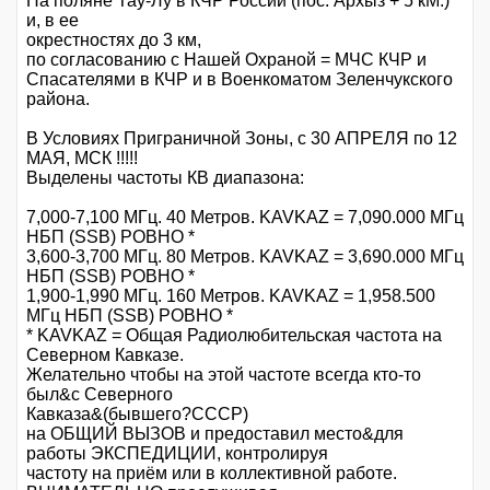
На поляне Тау-Лу в КЧР России (пос. Архыз + 5 кМ.)
и, в ее
окрестностях до 3 км,
по согласованию с Нашей Охраной = МЧС КЧР и
Спасателями в КЧР и в Военкоматом Зеленчукского
района.
В Условиях Приграничной Зоны, с 30 АПРЕЛЯ по 12
МАЯ, МСК !!!!!
Выделены частоты КВ диапазона:
7,000-7,100 МГц. 40 Метров. KAVKAZ = 7,090.000 МГц
НБП (SSB) РОВНО *
3,600-3,700 МГц. 80 Метров. KAVKAZ = 3,690.000 МГц
НБП (SSB) РОВНО *
1,900-1,990 МГц. 160 Метров. KAVKAZ = 1,958.500
МГц НБП (SSB) РОВНО *
* KAVKAZ = Общая Радиолюбительская частота на
Северном Кавказе.
Желательно чтобы на этой частоте всегда кто-то
был&с Северного
Кавказа&(бывшего?CCCP)
на ОБЩИЙ ВЫЗОВ и предоставил место&для
работы ЭКСПЕДИЦИИ, контролируя
частоту на приём или в коллективной работе.