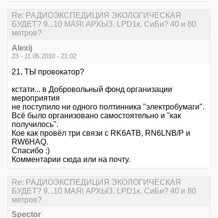
Re: РАДИОЭКСПЕДИЦИЯ ЭКОЛОГИЧЕСКАЯ
БУДЕТ? 9...10 МАЯ! АРХЫЗ. LPD1к. СиБи? 40 и 80
метров?
Alexij
23 - 11.05.2010 - 21:02
21, ТЫ провокатор?
кстати... в Добровольный фонд организации
мероприятия
не поступило ни одного полтинника "электробумаги".
Всё было организовано самостоятельно и "как
получилось".
Кое как провёл три связи с RK6ATB, RN6LNB/P и
RW6HAQ.
Спасибо :)
Комментарии сюда или на почту.
Re: РАДИОЭКСПЕДИЦИЯ ЭКОЛОГИЧЕСКАЯ
БУДЕТ? 9...10 МАЯ! АРХЫЗ. LPD1к. СиБи? 40 и 80
метров?
Spector