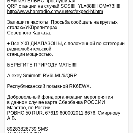
ВНИМАТЕЛЬНО прослушивая
QRP станции на случай SOS!!!!! YL=88!!!!! OM=73!!!!!
http://www.hamradio.cmw.ru/text/exped-hf.htm
Запишите частоты. Просьба сообщать на круглых
столах&УКВрепитерах
Северного Кавказа.
+ Все УКВ ДИАПАЗОНЫ, с положенной по категории
радиолюбительской
станции мощностью.
БЕРЕГИТЕ ПРИРОДУ МАТЬ!!!!!
Alexey Smirnoff, RV6LML/6/QRP.
Республиканский позывной RK6EWX.
Добровольный фонд организации мероприятия
в данном случае карта Сбербанка РОССИИ
Маэстро, по России,
РОВНО 50 RUR. 67619 600002011 8676. Смирнову
А.В.
89283826739 SMS