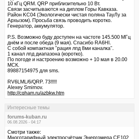
10 кГц QRM. QRP приблизительно 10 Вт.
Связи засчитываются на диплом Горы Кавказа.
Район KC04 (Экологически чистая поляна ТауЛу за
Архызом). Просьба связь проводить коротко.
Генератор, аккумулятор.
P.S. Возможно буду доступен на частоте 145.500 МГц
днём и после обеда (9 мая). Спасибо RA6HI.
С собой компактная "рация лпд 8ми каналка".
1 канал лпд диапазона (коротко).
По погоде и настроению возможно + 10 мая в 20.00
МСК.
89887154975 для sms.
RV6LML/6/QRP. 73!!!!!
Alexey Smirnov.
http://cqham.ru/azbkw.htm
Интересные темы
forums-kuban.ru
06.08.2026 - 04:17
Смотри также:
Многотарифный электросчётчик Энергомера СЕ102