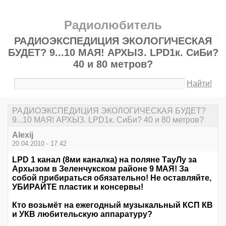
Радиолюбитель
РАДИОЭКСПЕДИЦИЯ ЭКОЛОГИЧЕСКАЯ
БУДЕТ? 9...10 МАЯ! АРХЫЗ. LPD1к. СиБи?
40 и 80 метров?
Найти!
РАДИОЭКСПЕДИЦИЯ ЭКОЛОГИЧЕСКАЯ БУДЕТ?
9...10 МАЯ! АРХЫЗ. LPD1к. СиБи? 40 и 80 метров?
Alexij
20.04.2010 - 17:42
LPD 1 канал (8ми каналка) на поляне ТауЛу за
Архызом в Зеленчукском районе 9 МАЯ! За
собой прибираться обязательно! Не оставляйте,
УБИРАЙТЕ пластик и консервы!
Кто возьмёт на ежегодный музыкальный КСП КВ
и УКВ любительскую аппаратуру?