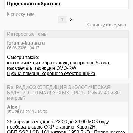
Предлагаю собраться.
К списку тем
1
>
К списку форумов
Интересные темы
forums-kuban.ru
06.08.2026 - 04:17
Смотри также:
кто возьмётся собрать звук для open air 5-7квт
как сделать пасик для DVD-RW
Нужна помощь хорошего електронщика
Re: РАДИОЭКСПЕДИЦИЯ ЭКОЛОГИЧЕСКАЯ
БУДЕТ? 9...10 МАЯ! АРХЫЗ. LPD1к. СиБи? 40 и 80
метров?
Alexij
15 - 28.04.2010 - 16:56
28 апреля, сегодня, с 22.00 до 23.00 МСК буду
пробовать свою QRP станцию. Карат2Н.
ОБП,SSB,LSB 160 метров. 1958,5 кГц. Попрошу кого