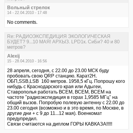
Вольный стрелок
14 - 22.04.2010 - 17:48
No comments.
Re: РАДИОЭКСПЕДИЦИЯ ЭКОЛОГИЧЕСКАЯ
БУДЕТ? 9...10 МАЯ! АРХЫЗ. LPD1к. СиБи? 40 и 80
метров?
Alexij
15 - 28.04.2010 - 16:56
28 апреля, сегодня, с 22.00 до 23.00 МСК буду
пробовать свою QRP станцию. Карат2Н.
ОБП,SSB,LSB 160 метров. 1958,5 кГц. Попрошу кого
нибудь с Краснодарского края или Адыгеи,
Ставрополья работать ВСЕМ, ВСЕМ, ВСЕМ на
частоте "радиоэкспедиция в горах 1,9585 МГц" на
общий вызов. Попробую полевую антенну с 22.00 до
23.00 сегодня (возможно и в это время, по Москве, в
другие дни + с 9 до 11...12 мая). Военкомат
предупредил.
Связи считаются на диплом ГОРЫ КАВКАЗА!!!!!