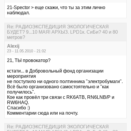
21-Spector > еще скажи, что ты за этим лично
наблюдал.
Re: РАДИОЭКСПЕДИЦИЯ ЭКОЛОГИЧЕСКАЯ
БУДЕТ? 9...10 МАЯ! АРХЫЗ. LPD1к. СиБи? 40 и 80
метров?
Alexij
23 - 11.05.2010 - 21:02
21, ТЫ провокатор?
кстати... в Добровольный фонд организации
мероприятия
не поступило ни одного полтинника "электробумаги".
Всё было организовано самостоятельно и "как
получилось".
Кое как провёл три связи с RK6ATB, RN6LNB/P и
RW6HAQ.
Спасибо :)
Комментарии сюда или на почту.
Re: РАДИОЭКСПЕДИЦИЯ ЭКОЛОГИЧЕСКАЯ