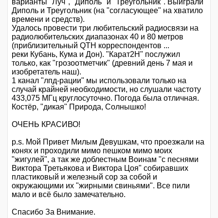
варианты "Луч", "Диполь" и "Треугольник". Выиграли
Диполь и Треугольник (на "согласующее" на хватило
времени и средств).
Удалось провести три любительский радиосвязи на
радиолюбительских диапазонах 40 и 80 метров
(приблизительный QTH корреспондентов ...
реки Кубань, Кума и Дон). "Карат2Н" послужил
только, как "грозоотметчик" (древний день 7 мая и
изобретатель наш).
1 канал "лпд-рации" мы использовали только на
случай крайней необходимости, но слушали частоту
433,075 МГц круглосуточно. Погода была отличная.
Костёр, "дикая" Природа, Солнышко!
ОЧЕНЬ КРАСИВО!
p.s. Мой Привет Милым Девушкам, что проезжали на
конях и проходили мимо пешком мимо моих
"жигулей", а так же доблестным Воинам "с песнями
Виктора Третьякова и Виктора Цоя" собиравших
пластиковый и железный сор за собой и
окружающими их "жирными свиньями". Все пили
мало и всё было замечательно.
Спасибо За Внимание.