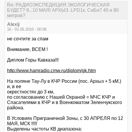
Re: РАДИОЭКСПЕДИЦИЯ ЭКОЛОГИЧЕСКАЯ
БУДЕТ? 9...10 МАЯ! АРХЫЗ. LPD1к. СиБи? 40 и 80
метров?
Alexij
16 - 01.05.2010 - 00:06
не сочтите за спам
Внимание, ВСЕМ !
Диплом Горы Кавказа!!!
http://www.hamradio.cmw.ru/diplom/gk.htm
На поляне Тау-Лу в КЧР России (пос. Архыз + 5 кМ.)
и, в ее
окрестностях до 3 км,
по согласованию с Нашей Охраной = МЧС КЧР и
Спасателями в КЧР и в Военкоматом Зеленчукского
района.
В Условиях Приграничной Зоны, с 30 АПРЕЛЯ по 12
МАЯ, МСК !!!!!
Выделены частоты КВ диапазона: