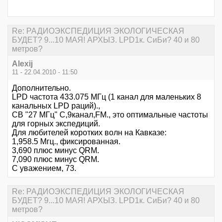
Re: РАДИОЭКСПЕДИЦИЯ ЭКОЛОГИЧЕСКАЯ
БУДЕТ? 9...10 МАЯ! АРХЫЗ. LPD1к. СиБи? 40 и 80
метров?
Alexij
11 - 22.04.2010 - 11:50
Дополнительно.
LPD частота 433.075 МГц (1 канал для маленьких 8
канальных LPD раций).,
CB "27 МГц" C,9канал,FM., это оптимальные частоты
для горных экспедиций.
Для любителей коротких волн на Кавказе:
1,958.5 Мгц., фиксированная.
3,690 плюс минус QRM.
7,090 плюс минус QRM.
С уважением, 73.
Re: РАДИОЭКСПЕДИЦИЯ ЭКОЛОГИЧЕСКАЯ
БУДЕТ? 9...10 МАЯ! АРХЫЗ. LPD1к. СиБи? 40 и 80
метров?