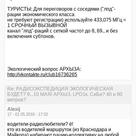
ТУРИСТЫ: Для переговоров с соседями ("лпд"-
рации экономического класса
не требуют регистрации) используйте 433,075 МГц =
1 СРОЧНЫЙ ВЫЗЫВНОЙ
канал "лпд"-раций с сеткой частот до 8, 69., и без
включения субтонов.
Экологический вопрос АРХЫЗА:
http://vkontakte.ru/club16736265
Re: РАДИОЭКСПЕДИЦИЯ ЭКОЛОГИЧЕСКАЯ
БУДЕТ? 9...10 МАЯ! АРХЫЗ. LPD1к. СиБи? 40 и 80
метров?
Alexij
17 - 01.05.2010 - 17:02
водители-радиолюбители? ё!
кто из водителей маршруток (из Краснодара и
Майкопа) набирают рацию-коллективку на любой