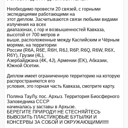
Необходимо провести 20 связей, с горными
экспедициями работающими на
этот диплом. Засчитываются связи любыми видами
излучения на всех
диапазонах, с гор и возвышенностей Кавказа,
высотой от 700 метров и
выше, расположенные между Каспийским и Чёрным
морями, на территории
России (R6A, R6E, R6H, R6J, R6P, R6Q, R6W, R6X,
R6Y), Грузии (4L),
Азербайджана (4K, 4J), Армении (EK), Абхазии,
Южной Осетии.
Диплом имеет ограниченную территорию на которую
распространяются его
условия, это горная часть Кавказа, смотрите карту.
Поляна ТауЛу. пос. Архыз. Территория Биосферного
Заповедника СССР
начиналась у заставы в Архызе.
БЕРЕГИТЕ ПРИРОДУ! НЕ СТЕСНЯЙТЕСЬ
ВЫВОЗИТЬ ПЛАСТИКОВЫЕ БУТЫЛКИ И
КОНСЕРВЫ ЗА СОБОЙ И ОКРУЖАЮЩИМИ!!!!!