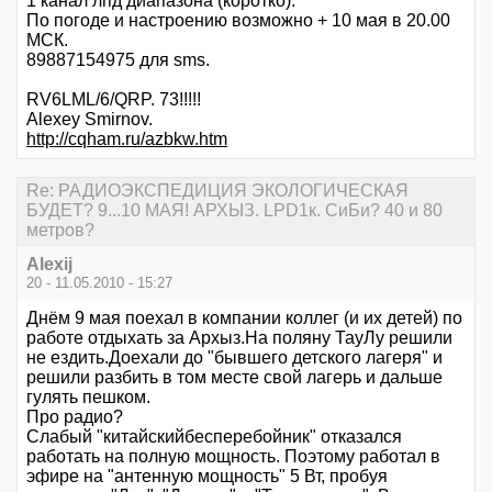
1 канал лпд диапазона (коротко).
По погоде и настроению возможно + 10 мая в 20.00
МСК.
89887154975 для sms.
RV6LML/6/QRP. 73!!!!!
Alexey Smirnov.
http://cqham.ru/azbkw.htm
Re: РАДИОЭКСПЕДИЦИЯ ЭКОЛОГИЧЕСКАЯ
БУДЕТ? 9...10 МАЯ! АРХЫЗ. LPD1к. СиБи? 40 и 80
метров?
Alexij
20 - 11.05.2010 - 15:27
Днём 9 мая поехал в компании коллег (и их детей) по
работе отдыхать за Архыз.На поляну ТауЛу решили
не ездить.Доехали до "бывшего детского лагеря" и
решили разбить в том месте свой лагерь и дальше
гулять пешком.
Про радио?
Слабый "китайскийбесперебойник" отказался
работать на полную мощность. Поэтому работал в
эфире на "антенную мощность" 5 Вт, пробуя