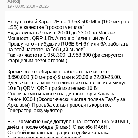
Alexij
19 - 08.05.2010 - 20:25
Беру с собой Карат-2Н на 1.958.500 МГц (160 метров
LSB) в качестве "грозоотметчика".
Буду слушать 9 мая с 20.00 до 23.00 по Москве.
Мощность QRP 1 Вт. Антенна "длинный луч".
Прошу кого - нибудь из RU6E,6H,6Y или 6A работать
на этой частоте на "общий вызов".
Так как частота 1,958.300...1,958.800 (фиксируется
кварцевым резонатором!)
Кроме этого собираюсь работать на частоте
3.690.000 (80 метров) 9 мая в 20.00 и 22.00-23.00.
Здесь частота может отличаться на плюс или минус
10 кГц QRM. QRP приблизительно 10 Вт.
Связи засчитываются на диплом Горы Кавказа.
Район KC04 (Экологически чистая поляна ТауЛу за
Архызом). Просьба связь проводить коротко.
Генератор, аккумулятор.
P.S. Возможно буду доступен на частоте 145.500 МГц
днём и после обеда (9 мая). Спасибо RA6HI.
С собой компактная "рация лпд 8ми каналка".