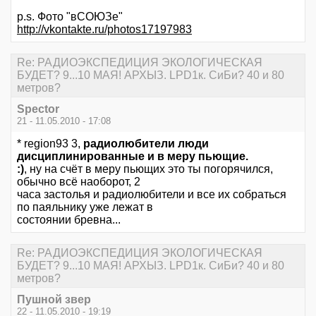
p.s. Фото "вСОЮЗе"
http://vkontakte.ru/photos17197983
Re: РАДИОЭКСПЕДИЦИЯ ЭКОЛОГИЧЕСКАЯ
БУДЕТ? 9...10 МАЯ! АРХЫЗ. LPD1к. СиБи? 40 и 80
метров?
Spector
21 - 11.05.2010 - 17:08
* region93 3,
радиолюбители люди
дисциплинированные и в меру пьющие.
:)
, ну на счёт в меру пьющих это ты погорячился,
обычно всё наоборот, 2
часа застолья и радиолюбители и все их собраться
по паяльнику уже лежат в
состоянии бревна...
Re: РАДИОЭКСПЕДИЦИЯ ЭКОЛОГИЧЕСКАЯ
БУДЕТ? 9...10 МАЯ! АРХЫЗ. LPD1к. СиБи? 40 и 80
метров?
Пушной звер
22 - 11.05.2010 - 19:19