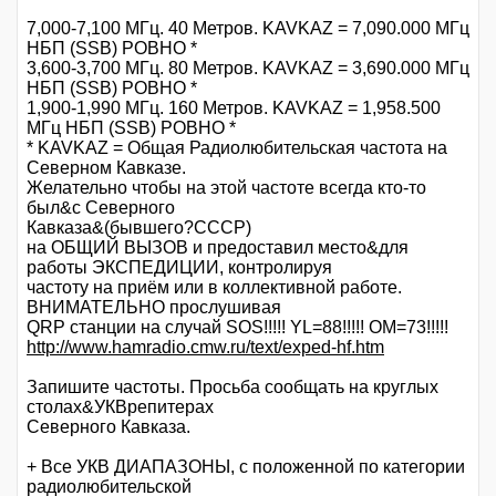
7,000-7,100 МГц. 40 Метров. KAVKAZ = 7,090.000 МГц
НБП (SSB) РОВНО *
3,600-3,700 МГц. 80 Метров. KAVKAZ = 3,690.000 МГц
НБП (SSB) РОВНО *
1,900-1,990 МГц. 160 Метров. KAVKAZ = 1,958.500
МГц НБП (SSB) РОВНО *
* KAVKAZ = Общая Радиолюбительская частота на
Северном Кавказе.
Желательно чтобы на этой частоте всегда кто-то
был&с Северного
Кавказа&(бывшего?CCCP)
на ОБЩИЙ ВЫЗОВ и предоставил место&для
работы ЭКСПЕДИЦИИ, контролируя
частоту на приём или в коллективной работе.
ВНИМАТЕЛЬНО прослушивая
QRP станции на случай SOS!!!!! YL=88!!!!! OM=73!!!!!
http://www.hamradio.cmw.ru/text/exped-hf.htm
Запишите частоты. Просьба сообщать на круглых
столах&УКВрепитерах
Северного Кавказа.
+ Все УКВ ДИАПАЗОНЫ, с положенной по категории
радиолюбительской