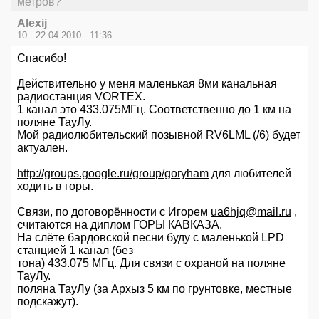
метров?
Alexij
10 - 22.04.2010 - 11:36
Спасибо!
Действительно у меня маленькая 8ми канальная
радиостанция VORTEX.
1 канал это 433.075МГц. Соответственно до 1 км на
поляне ТауЛу.
Мой радиолюбительский позывной RV6LML (/6) будет
актуален.
http://groups.google.ru/group/goryham
для любителей
ходить в горы.
Связи, по договорённости с Игорем
ua6hjq@mail.ru
,
считаются на диплом ГОРЫ КАВКАЗА.
На слёте бардовской песни буду с маленькой LPD
станцией 1 канал (без
тона) 433.075 МГц. Для связи с охраной на поляне
ТауЛу.
поляна ТауЛу (за Архыз 5 км по грунтовке, местные
подскажут).