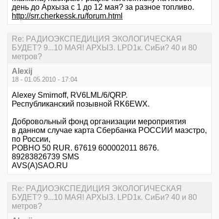
день до Архыза с 1 до 12 мая? за разное топливо.
http://srr.cherkessk.ru/forum.html
Re: РАДИОЭКСПЕДИЦИЯ ЭКОЛОГИЧЕСКАЯ
БУДЕТ? 9...10 МАЯ! АРХЫЗ. LPD1к. СиБи? 40 и 80
метров?
Alexij
18 - 01.05.2010 - 17:04
Alexey Smirnoff, RV6LML/6/QRP.
Республиканский позывной RK6EWX.
Добровольный фонд организации мероприятия
в данном случае карта Сбербанка РОССИИ маэстро,
по России,
РОВНО 50 RUR. 67619 600002011 8676.
89283826739 SMS
AVS(A)SAO.RU
Re: РАДИОЭКСПЕДИЦИЯ ЭКОЛОГИЧЕСКАЯ
БУДЕТ? 9...10 МАЯ! АРХЫЗ. LPD1к. СиБи? 40 и 80
метров?