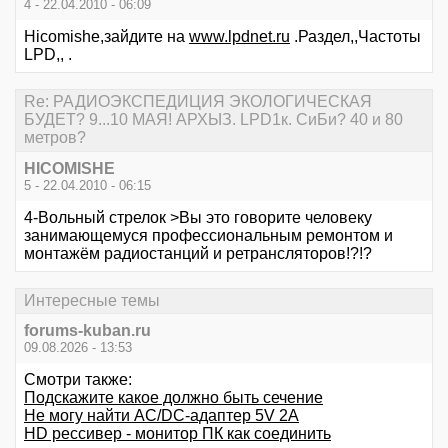
4 - 22.04.2010 - 06:09
Hicomishe,зайдите на
www.lpdnet.ru
.Раздел,,Частоты
LPD,, .
Re: РАДИОЭКСПЕДИЦИЯ ЭКОЛОГИЧЕСКАЯ
БУДЕТ? 9...10 МАЯ! АРХЫЗ. LPD1к. СиБи? 40 и 80
метров?
HICOMISHE
5 - 22.04.2010 - 06:15
4-Вольный стрелок >Вы это говорите человеку
занимающемуся профессиональным ремонтом и
монтажём радиостанций и ретрансляторов!?!?
Интересные темы
forums-kuban.ru
09.08.2026 - 13:53
Смотри также:
Подскажите какое должно быть сечение
Не могу найти AC/DC-адаптер 5V 2A
HD рессивер - монитор ПК как соединить