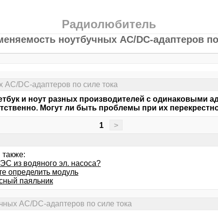
Радиолюбитель
еняемость ноутбучных AC/DC-адаптеров по
 AC/DC-адаптеров по силе тока
етбук и ноут разных производителей с одинаковыми ада
тственно. Могут ли быть проблемы при их перекрест
1
>
 также:
ЭС из водяного эл. насоса?
те определить модуль
сный паяльник
чных AC/DC-адаптеров по силе тока