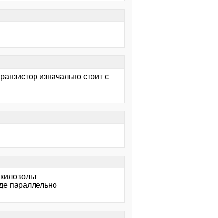
ранзистор изначально стоит с
 киловольт
зде параллельно