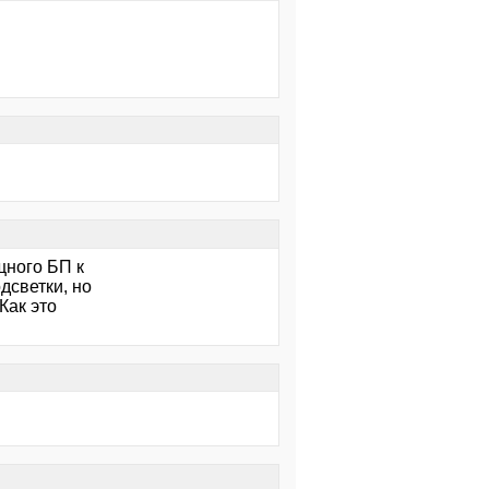
щного БП к
дсветки, но
Как это