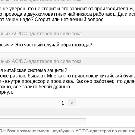
 не уверен,что не сгорит и это зависит от производителя.Я
ю провода в двухкиловаттных чайниках,а работают...Да и и
от зачем надо? Сгорит или нет-вечный вопрос!
чных AC/DC-адаптеров по силе тока
исыч > Это частный случай обратнохода?
чных AC/DC-адаптеров по силе тока
я китайская система защиты?
оже разные бывают. Мне как-то приволокли китайский бучны
 - внутре процессор и прошивка. Как оно работает, что дел
ожно, всё залито белой дрянью.
ернул.
1
>