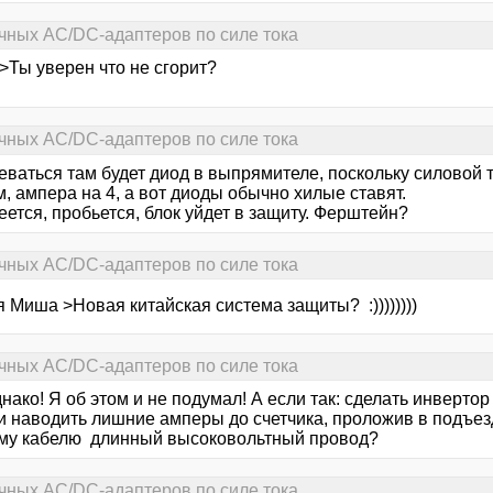
чных AC/DC-адаптеров по силе тока
>Ты уверен что не сгорит?
чных AC/DC-адаптеров по силе тока
ваться там будет диод в выпрямителе, поскольку силовой т
, ампера на 4, а вот диоды обычно хилые ставят.
ется, пробьется, блок уйдет в защиту. Ферштейн?
чных AC/DC-адаптеров по силе тока
 Миша >Новая китайская система защиты? :))))))))
чных AC/DC-адаптеров по силе тока
днако! Я об этом и не подумал! А если так: сделать инвертор
 и наводить лишние амперы до счетчика, проложив в подъе
му кабелю длинный высоковольтный провод?
чных AC/DC-адаптеров по силе тока