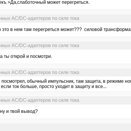
екъ >Да,слаботочный может перегреться.
чных AC/DC-адаптеров по силе тока
что это в нем там перегреться может??? силовой трансформ
чных AC/DC-адаптеров по силе тока
>а ты открой и посмотри.
чных AC/DC-адаптеров по силе тока
, посмотрел, обычный импульсник, там защита, в режиме но
 если ток больше, просто уходит в защиту и все...
чных AC/DC-адаптеров по силе тока
>ну и твой вывод?