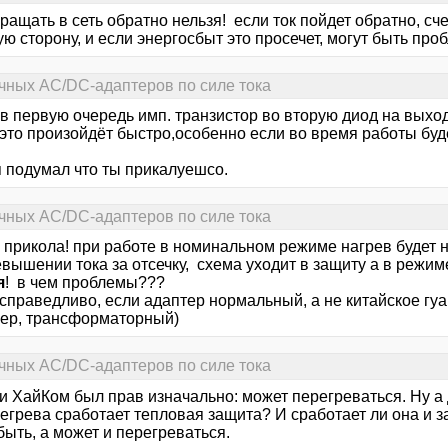
вращать в сеть обратно нельзя! если ток пойдет обратно, сч
ю сторону, и если энергосбыт это просечет, могут быть проб
чных AC/DC-адаптеров по силе тока
>в первую очередь имп. транзистор во вторую диод на выходе
это произойдёт быстро,особенно если во время работы буд
я подумал что ты прикалуешсо.
чных AC/DC-адаптеров по силе тока
з прикола! при работе в номинальном режиме нагрев будет н
вышении тока за отсечку, схема уходит в защиту а в режим
я
! в чем проблемы???
 справедливо, если адаптер нормальный, а не китайское гуа
ер, трансформаторный)
чных AC/DC-адаптеров по силе тока
и ХайКом был прав изначально: может перегреваться. Ну а 
егрева сработает тепловая защита? И сработает ли она и з
ыть, а может и перегреваться.