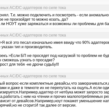
чных AC/DC-адаптеров по силе тока
онял. Т.е. можно подключить и посмотреть - если аномальн
е не произойдет то можно юзать, да?
т ли НОУТ хуже заряжаться и возможны ли проблемы для б
чных AC/DC-адаптеров по силе тока
 >Я всё это песал изначально имея ввиду что 90% адаптеров
 указан тип и производитель.
екъ >Если БП не просядет под нагрузкой то проблем не буд
ты сможешь узнать о просадке?
рост для тебя -не дрочи судьбу!!!
чных AC/DC-адаптеров по силе тока
ый вопрос-если комплектные девайсы,что заморачиваться,
ми и даже в темноте их не перепутать на ощупь.А если оди
тизируется.Например,адаптер от нетбука может запросто з
а,работать с ним на чтении и прочих малопотребляемых реж
зависит от девайсов.Например,ноут покажет уменьшение нап
орячий,но не сгорит.И так далее от версии.