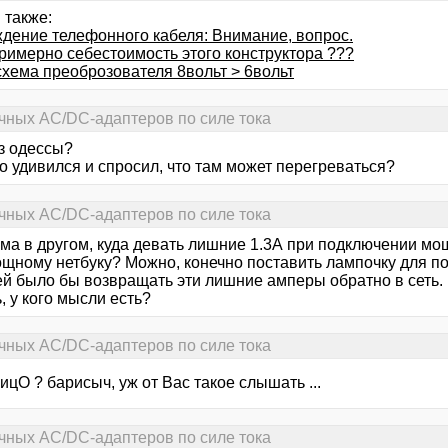
 также:
дение телефонного кабеля: Внимание, вопрос.
примерно себестоимость этого конструктора ???
схема преоброзователя 8вольт > 6вольт
чных AC/DC-адаптеров по силе тока
из одессы?
о удивился и спросил, что там может перегреваться?
чных AC/DC-адаптеров по силе тока
ма в другом, куда девать лишние 1.3А при подключении мо
щному нетбуку? Можно, конечно поставить лампочку для по
ей было бы возвращать эти лишние амперы обратно в сеть. 
, у кого мысли есть?
чных AC/DC-адаптеров по силе тока
ницО ? барисыч, уж от Вас такое слышать ...
чных AC/DC-адаптеров по силе тока