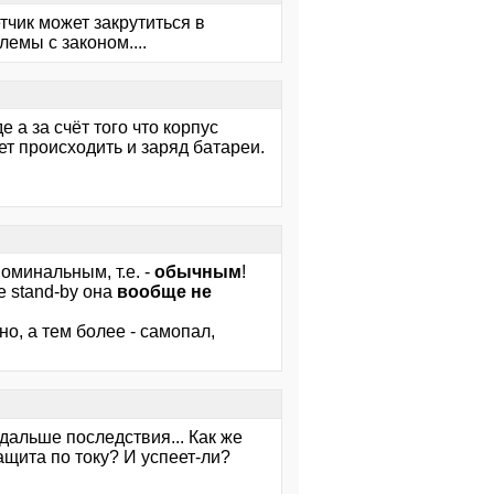
етчик может закрутиться в
лемы с законом....
 а за счёт того что корпус
ет происходить и заряд батареи.
оминальным, т.е. -
обычным
!
е stand-by она
вообще не
но, а тем более - самопал,
дальше последствия... Как же
ащита по току? И успеет-ли?