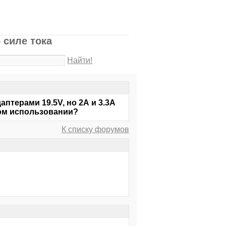
 силе тока
Найти!
птерами 19.5V, но 2А и 3.3А
ном использовании?
К списку форумов