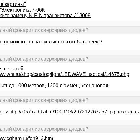
е картины"
"Электроника 7-06К".
жите замену N-P-N транзистора J13009
одный фонарик из сверхярких диодов?
 то можно, но на сколько хватит батареек ?
одный фонарик из сверхярких диодов?
учше такой
www.wht.ru/shop/catalog/light/LEDWAVE_tactical/14675.php
ьет до 1000 метров, 1200 люммен, ксеноновая.
одный фонарик из сверхярких диодов?
or >
http://i057.radikal.ru/1009/03/297212767a57.jpg
похоже на
одный фонарик из сверхярких диодов?
www.cqham.ru/fon9_2.htm