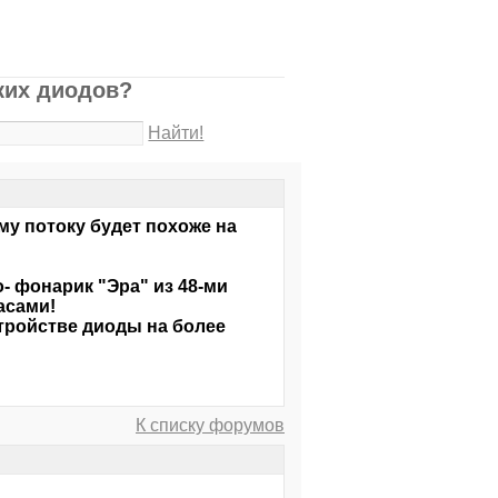
ких диодов?
Найти!
му потоку будет похоже на
- фонарик "Эра" из 48-ми
асами!
тройстве диоды на более
К списку форумов