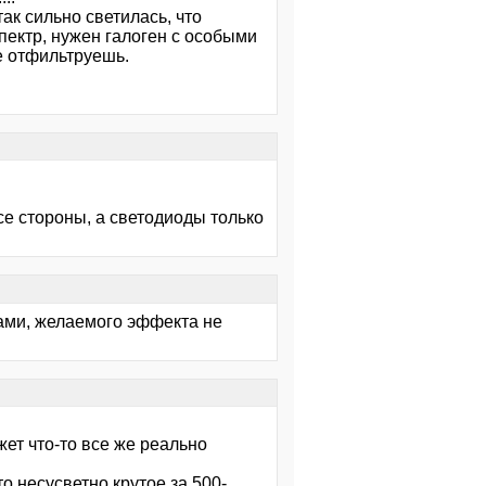
так сильно светилась, что
спектр, нужен галоген с особыми
е отфильтруешь.
се стороны, а светодиоды только
дами, желаемого эффекта не
ет что-то все же реально
о несусветно крутое за 500-