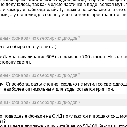
не получалось, так как мелкие частички в воде, всякая муть 
 и камеру и наблюдателей. Тут важна не сила света, а его 
ми, а у светодиодов очень узкое цветовое пространство, н
одный фонарик из сверхярких диодов?
его и собираются утопить :)
> Лампа накаливания 60Вт - примерно 700 люмен. Но - во в
сторону светят.
одный фонарик из сверхярких диодов?
ч !Спасибо за разъяснение, сколько не мутил со светодио
л, наиболее оптимальным для воды остается криптон.
одный фонарик из сверхярких диодов?
то подводные фонари на СИД покупаются и продаются... мож
ет?
о я видел в продаже нишу китайцев до 50-100 баксов и что-т