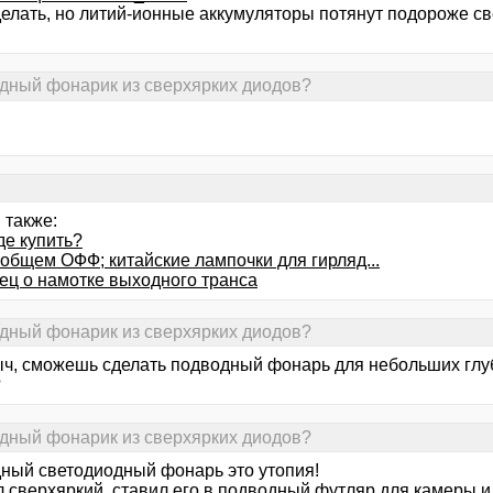
делать, но литий-ионные аккумуляторы потянут подороже св
одный фонарик из сверхярких диодов?
 также:
де купить?
-общем ОФФ; китайские лампочки для гирляд...
ец о намотке выходного транса
одный фонарик из сверхярких диодов?
ч, сможешь сделать подводный фонарь для небольших глуб
?
одный фонарик из сверхярких диодов?
ный светодиодный фонарь это утопия!
 сверхяркий, ставил его в подводный футляр для камеры и..