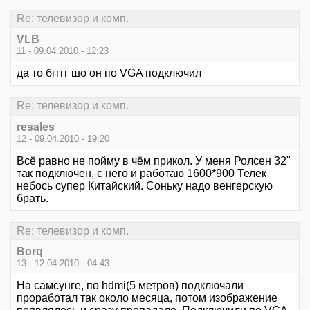
Re: телевизор и комп.
VLB
11 - 09.04.2010 - 12:23
да то бгггг шо он по VGA подключил
Re: телевизор и комп.
resales
12 - 09.04.2010 - 19:20
Всё равно не пойму в чём прикол. У меня Ролсен 32"
так подключен, с него и работаю 1600*900 Телек
небось супер Китайский. Соньку надо венгерскую
брать.
Re: телевизор и комп.
Borq
13 - 12.04.2010 - 04:43
На самсунге, по hdmi(5 метров) подключали
проработал так около месяца, потом изображение