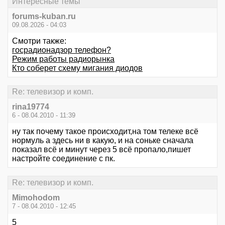
Интересные темы
forums-kuban.ru
09.08.2026 - 04:03
Смотри также:
госрадионадзор телефон?
Режим работы радиорынка
Кто соберет схему мигания диодов
Re: телевизор и комп.
rina19774
6 - 08.04.2010 - 11:39
ну так почему такое происходит,на том телеке всё
нормуль а здесь ни в какую, и на соньке сначала
показал всё и минут через 5 всё пропало,пишет
настройте соединение с пк.
Re: телевизор и комп.
Mimohodom
7 - 08.04.2010 - 12:45
5