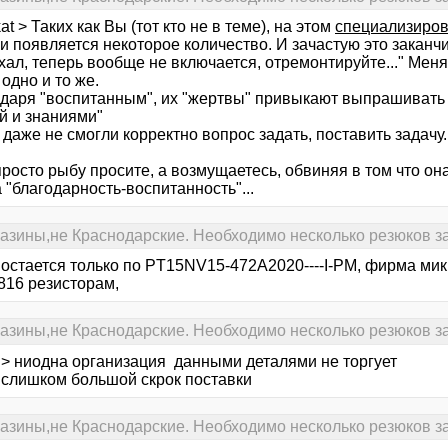
at > Таких как Вы (тот кто не в теме), на этом
специализиро
 появляется некоторое количество. И зачастую это заканчи
ал, теперь вообще не включается, отремонтируйте..." Меня
одно и то же.
одаря "воспитанным", их "жертвы" привыкают выпрашивать 
й и знаниями"
даже не смогли корректно вопрос задать, поставить задачу..
росто рыбу просите, а возмущаетесь, обвиняя в том что она
 "благодарность-воспитанность"...
газины,не Краснодарские. Необходимо несколько резюков за
 остается только по PT15NV15-472A2020----I-PM, фирма мик
816 резисторам,
газины,не Краснодарские. Необходимо несколько резюков за
 > ниодна организация данными деталями не торгует
> слишком большой скрок поставки
газины,не Краснодарские. Необходимо несколько резюков за