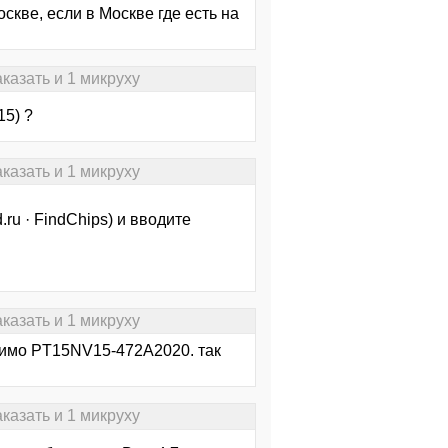
скве, если в Москве где есть на
казать и 1 микруху
5) ?
казать и 1 микруху
.ru · FindChips) и вводите
казать и 1 микруху
одимо PT15NV15-472A2020. так
казать и 1 микруху