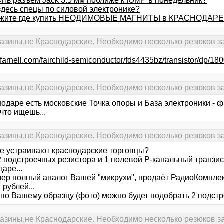
пить разъем Jack 3.5 мм поближе к ЮМР в понедельник?
здесь спецы по силовой электронике?
ажите где купить НЕОДИМОВЫЕ МАГНИТЫ в КРАСНОДАРЕ
газины,не Краснодарские. Необходимо несколько резюков за
u.farnell.com/fairchild-semiconductor/fds4435bz/transistor/dp/18
газины,не Краснодарские. Необходимо несколько резюков за
нодаре есть московские Точка опоры и База электроники - 
 что ищешь...
газины,не Краснодарские. Необходимо несколько резюков за
не устраивают краснодарские торговцы?
2 подстроечных резистора и 1 полевой Р-канальный транзис
аре...
ер полный аналог Вашей "микрухи", продаёт РадиоКомплект
 рублей...
 по Вашему образцу (фото) можно будет подобрать 2 подстр
газины,не Краснодарские. Необходимо несколько резюков за