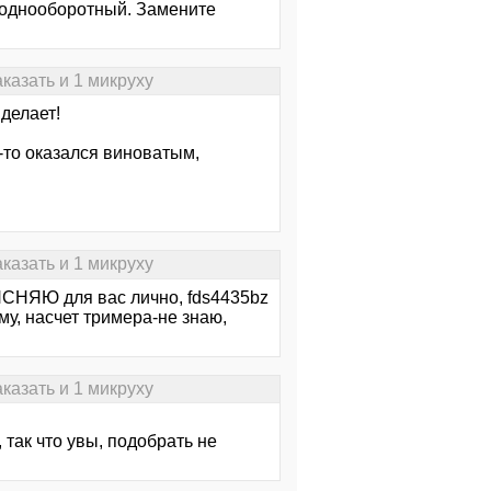
, однооборотный. Замените
казать и 1 микруху
делает!
у-то оказался виноватым,
казать и 1 микруху
ЪЯСНЯЮ для вас лично, fds4435bz
у, насчет тримера-не знаю,
казать и 1 микруху
так что увы, подобрать не