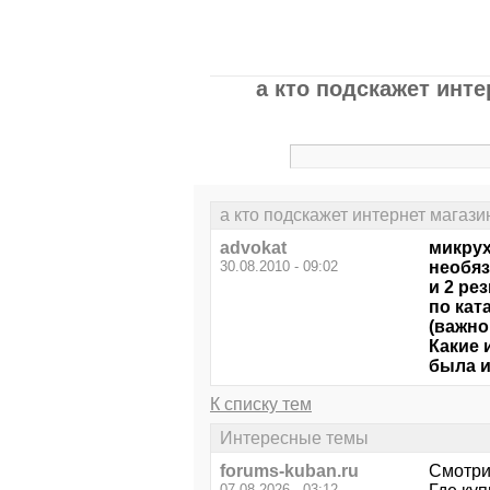
а кто подскажет инт
а кто подскажет интернет магаз
advokat
микрух
30.08.2010 - 09:02
необя
и 2 ре
по кат
(важно
Какие 
была и
К списку тем
Интересные темы
forums-kuban.ru
Смотри
07.08.2026 - 03:12