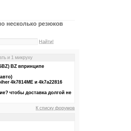
мо несколько резюков
Найти!
ть и 1 микруху
5BZ) BZ впринципе
авто)
piher 4k7814ME и 4k7a22816
ие? чтобы доставка долгой не
К списку форумов