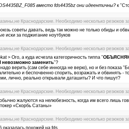
DS4435BZ_F085 вместо fds4435bz они идеентичны?
к "Ст
газины,не Краснодарские. Необходимо несколько резюков за
оюзь советы давать, ведь так можно не только обиды и обв
ые иски за поджигание ноутбуков
газины,не Краснодарские. Необходимо несколько резюков за
kat > Ого, а куда исчезла категоричность типпа "
ОБЪЯСНЯЮ 
 невозможно заменить
"?
надо верить (сам себе инногда не верю), но и без показа "
лительно и беспочвенно спорить, возражать и обвинять - т
ами, лично, реально открывали даташиты? И что пишут?
газины,не Краснодарские. Необходимо несколько резюков за
обычно жалуются на нелюбезность, когда им всего лишь го
токер «Скорбь Сатаны»
газины,не Краснодарские. Необходимо несколько резюков за
 оказалась похожей на fds