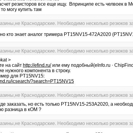
асчет резисторов все еще ищу. Впринципе есть челвоек в Мо
 то могу купить там
газины,не Краснодарские. Необходимо несколько резюков за
но кто знает аналог тримера PT15NV15-472A2020 (PT15NV1
газины,не Краснодарские. Необходимо несколько резюков за
kat >
те на сайт
http://efind.ru/
или ему подобный(eInfo.ru · ChipFind
е нужного компонента в строку.
имер для PT15NV15:
efind.ru/icsearch/?search=PT15NV15
газины,не Краснодарские. Необходимо несколько резюков за
где заказать, но есть только PT15NV15-253A2020, а необх
ю разница в кОМ ?
газины,не Краснодарские. Необходимо несколько резюков за