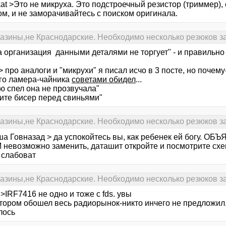
kat >Это не микруха. Это подстроечный резистор (триммер)
м, и не заморачивайтесь с поиском оригинала.
газины,не Краснодарские. Необходимо несколько резюков за
 организация данными деталями не торгует" - и правильно 
 > про аналоги и "микрухи" я писал исчо в 3 посте, но почем
го ламера-чайника
советами обидел
...
ю спел она не прозвучала"
чите бисер перед свиньями"
газины,не Краснодарские. Необходимо несколько резюков за
ша Говназад > да успокойтесь вы, как ребенек ей богу. ОБ
невозможно заменить, даташит откройте и посмотрите схем
 слабоват
газины,не Краснодарские. Необходимо несколько резюков за
>IRF7416 не одно и тоже с fds. увы
тором обошел весь радиорынок-никто инчего не предложил, 
лось