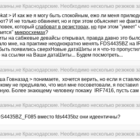
газины,не Краснодарские. Необходимо несколько резюков за
kat > И как же я могу быть спокойным, ежо ли меня прилюд
ют? И не только обвиняет, но и при этом объясняет не фа
еловек, который
слабоват в резисторах
,
но
при этом "умеет" 
ается"
микросхемах
?
ы на сабжевые девайсы открывал, правда давно это было, л
ло мне, на практике неоднократно менять FDS4435BZ на IRF
быть появились сверхНовые датаШиты и я что-то пропустил
 на ссылки на Ваши датаШиты... Будем посмотреть...
газины,не Краснодарские. Необходимо несколько резюков за
а Говназад > понимаете, хочется верить, но если я ставлю 
кому не предъявлю, что мол мне посоветовали, я поставил 
тную. Более знающему человеку покажу IRF7416, пусть сам
газины,не Краснодарские. Необходимо несколько резюков за
DS4435BZ_F085 вместо fds4435bz они идеентичны?
газины,не Краснодарские. Необходимо несколько резюков за