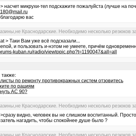
> насчет микрухи-тел подскажите пожалуйста (лучше на поч
t180@mail.ru
> благодарю вас
газины,не Краснодарские. Необходимо несколько резюков за
at > Таки Вам уже всё подсказали...
епой, и пользовать и-нэтом не умеете, причём одновременн
/forums-kuban.ru/radio/viewtopic.php?t=1190047&all=all
 также:
листы по ремонту противокражных систем отзовитесь
жите по рациям
чнуть АС 90?
газины,не Краснодарские. Необходимо несколько резюков за
 >сразу видно, человек вы не слишком воспитанный. Просто
язатель нагадить, чтобы спокойнее душе было ?
газины,не Краснодарские. Необходимо несколько резюков за