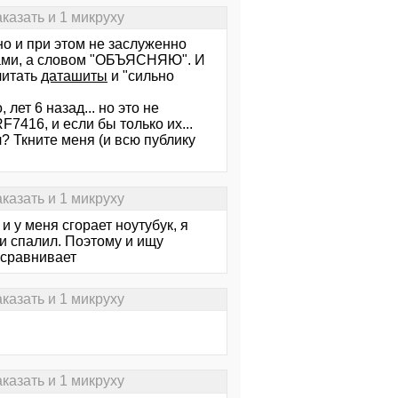
казать и 1 микруху
но и при этом не заслуженно
ктами, а словом "ОБЪЯСНЯЮ". И
читать
даташиты
и "сильно
ет 6 назад... но это не
7416, и если бы только их...
? Ткните меня (и всю публику
казать и 1 микруху
и у меня сгорает ноутубук, я
и спалил. Поэтому и ищу
 сравнивает
казать и 1 микруху
казать и 1 микруху