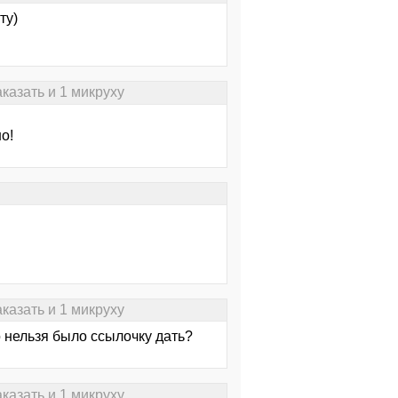
ту)
казать и 1 микруху
о!
казать и 1 микруху
 нельзя было ссылочку дать?
казать и 1 микруху