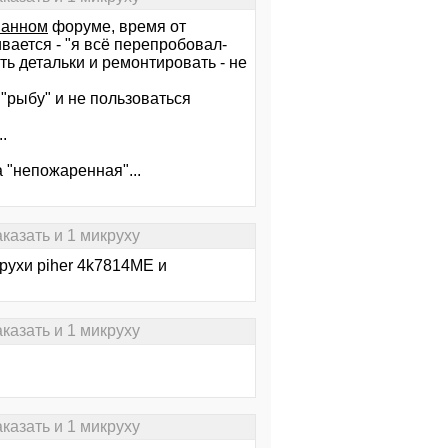
ванном
форуме, время от
вается - "я всё перепробовал-
ть детальки и ремонтировать - не
"рыбу" и не пользоваться
.
 "непожаренная"...
казать и 1 микруху
рухи piher 4k7814ME и
казать и 1 микруху
казать и 1 микруху