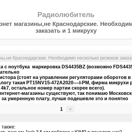
Радиолюбитель
ернет магазины,не Краснодарские. Необходи
заказать и 1 микруху
ины,не Краснодарские. Необходимо несколько резюков заказа
а с ноутбука маркировка DS4435BZ (возможно FDS443
зательно
зистора (стоят на управлении регуляторами оборотов в 
алогу такая PT15NV15-472A2020----I-PM, фирма микрухи 
 4k7, остальное номер партии скорее всего).
интернет-магазины существуют, так понимаю Московск
 за умеренную плату, лучше подешевле это и понятно
1
>
 также: