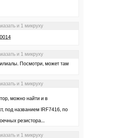
казать и 1 микруху
00014
казать и 1 микруху
филиалы. Посмотри, может там
казать и 1 микруху
тор, можно найти и в
, под названием IRF7416, по
оечных резистора...
казать и 1 микруху