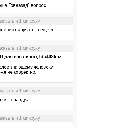
оша Говназад" вопрос
казать и 1 микруху
инения получать, а ещё и
казать и 1 микруху
для вас лично, fds4435bz
Более знающему человеку",
оже не корректно.
казать и 1 микруху
ворят правду»
казать и 1 микруху