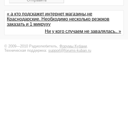
« а кто подскажет интернет магазины,не
Краснодарские. Необходимо несколько резюков
заказать и 1 микруху
Ни у кого случаем не завалялась.. »
© 2009—2010 Радиолюбитель,
Форумы Кубани
.
Техническая поддержка:
support@forums-kuban.ru