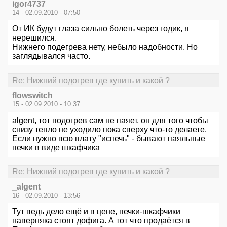
igor4737
14 - 02.09.2010 - 07:50
От ИК будут глаза сильно болеть через годик, я
нерешился.
Нижнего подегрева нету, небыло надобности. Но
заглядывался часто.
Re: Нижний подогрев где купить и какой ?
flowswitch
15 - 02.09.2010 - 10:37
algent, тот подогрев сам не паяет, он для того чтобы
снизу тепло не уходило пока сверху что-то делаете.
Если нужно всю плату "испечь" - бывают паяльные
печки в виде шкафчика
Re: Нижний подогрев где купить и какой ?
_algent
16 - 02.09.2010 - 13:56
Тут ведь дело ещё и в цене, печки-шкафчики
наверняка стоят дофига. А тот что продаётся в