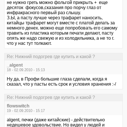
не нужно греть можно фольгой прикрыть + еще
десяток фокусов,сказания про порчу глаз от
инфракрасного первый раз слышу.
З.Ы, а пасту лучше через трафарет наносить,
китайцы трафарет могут вместе с платой делать за
немного денех. можно еще попробовать его самому
травить из пластика которым печати делают, пасту
опять же надо свежую и из холодильника, а не то г.
что у нас тут толкают.
Re: Нижний подогрев где купить и какой ?
_algent
18 - 02.09.2010 - 15:13
Ну да, в Профи большие глаза сделали, когда я
сказал, что у пасты есть срок и условия хранения :-/
Re: Нижний подогрев где купить и какой ?
flowswitch
19 - 02.09.2010 - 15:17
algent, печки (даже китайские) - действительно
недешевое удовольствие. Но видел у людей и