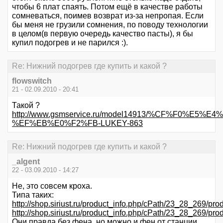
чтобы 6 плат спаять. Потом ещё в качестве работы
сомневаться, поимев возврат из-за непропая. Если
бы меня не грузили сомнения, по поводу технологии
в целом(в первую очередь качество пасты), я бы
купил подогрев и не парился :).
Re: Нижний подогрев где купить и какой ?
flowswitch
21 - 02.09.2010 - 20:41
Такой ?
http://www.gsmservice.ru/model14913/%CF%F0%
%EF%EB%E0%F2%FB-LUKEY-863
Re: Нижний подогрев где купить и какой ?
_algent
22 - 03.09.2010 - 14:27
Не, это совсем кроха.
Типа таких:
http://shop.siriust.ru/product_info.php/cPath/23_28_269/pro
http://shop.siriust.ru/product_info.php/cPath/23_28_269/pr
Они правда без фена, но можно и фен от станции