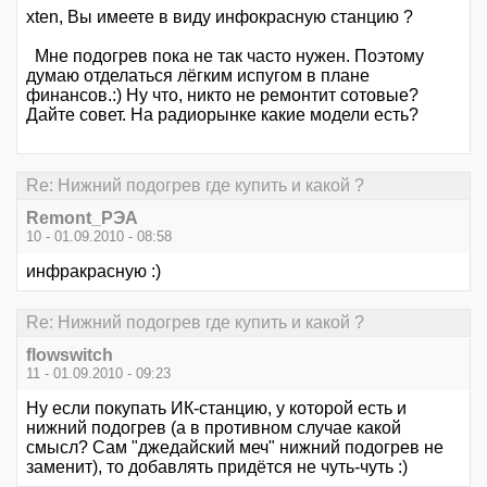
xten, Вы имеете в виду инфокрасную станцию ?
Мне подогрев пока не так часто нужен. Поэтому
думаю отделаться лёгким испугом в плане
финансов.:) Ну что, никто не ремонтит сотовые?
Дайте совет. На радиорынке какие модели есть?
Re: Нижний подогрев где купить и какой ?
Remont_РЭА
10 - 01.09.2010 - 08:58
инфракрасную :)
Re: Нижний подогрев где купить и какой ?
flowswitch
11 - 01.09.2010 - 09:23
Ну если покупать ИК-станцию, у которой есть и
нижний подогрев (а в противном случае какой
смысл? Сам "джедайский меч" нижний подогрев не
заменит), то добавлять придётся не чуть-чуть :)