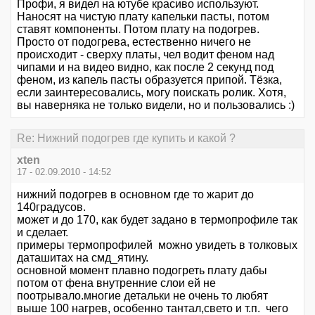
Профи, я видел на ютубе красиво используют.
Наносят на чистую плату капельки пасты, потом
ставят компоненты. Потом плату на подогрев.
Просто от подогрева, естественно ничего не
происходит - сверху платы, чел водит феном над
чипами и на видео видно, как после 2 секунд под
феном, из капель пасты образуется припой. Тёзка,
если заинтересовались, могу поискать ролик. Хотя,
вы наверняка не только видели, но и пользовались :)
Re: Нижний подогрев где купить и какой ?
xten
17 - 02.09.2010 - 14:52
нижний подогрев в основном где то жарит до
140градусов.
может и до 170, как будет задано в термопрофиле так
и сделает.
примеры термопрофилей можно увидеть в толковых
даташитах на смд_ятину.
основной момент плавно подогреть плату дабы
потом от фена внутренние слои ей не
поотрывало.многие детальки не очень то любят
выше 100 нагрев, особенно тантал,свето и т.п. чего