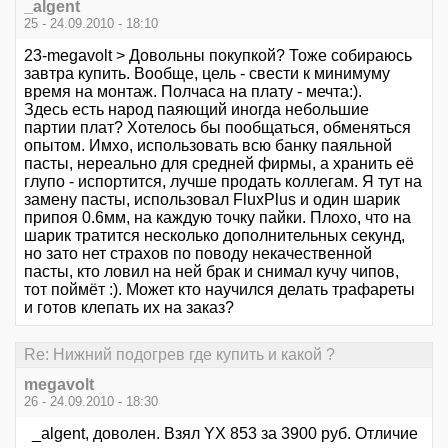
_algent
25 - 24.09.2010 - 18:10
23-megavolt > Довольны покупкой? Тоже собираюсь
завтра купить. Вообще, цель - свести к минимуму
время на монтаж. Полчаса на плату - мечта:).
Здесь есть народ паяющий иногда небольшие
партии плат? Хотелось бы пообщаться, обменяться
опытом. Имхо, использовать всю банку паяльной
пасты, нереально для средней фирмы, а хранить её
глупо - испортится, лучше продать коллегам. Я тут на
замену пасты, использовал FluxPlus и один шарик
припоя 0.6мм, на каждую точку пайки. Плохо, что на
шарик тратится несколько дополнительных секунд,
но зато нет страхов по поводу некачественной
пасты, кто ловил на ней брак и снимал кучу чипов,
тот поймёт :). Может кто научился делать трафареты
и готов клепать их на заказ?
Re: Нижний подогрев где купить и какой ?
megavolt
26 - 24.09.2010 - 18:30
_algent, доволен. Взял YX 853 за 3900 руб. Отличие