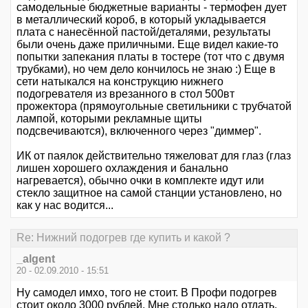
самодельные бюджетные варианты - термофен дует
в металлический короб, в который укладывается
плата с нанесённой пастой/деталями, результаты
были очень даже приличными. Еще видел какие-то
попытки запекания платы в тостере (тот что с двумя
трубками), но чем дело кончилось не знаю :) Еще в
сети натыкался на конструкцию нижнего
подогревателя из врезанного в стол 500вт
прожектора (прямоугольные светильники с трубчатой
лампой, которыми рекламные щиты
подсвечиваются), включенного через "диммер".
ИК от паялок действительно тяжеловат для глаз (глаз
лишен хорошего охлаждения и банально
нагревается), обычно очки в комплекте идут или
стекло защитное на самой станции установлено, но
как у нас водится...
Re: Нижний подогрев где купить и какой ?
_algent
20 - 02.09.2010 - 15:51
Ну самодел имхо, того не стоит. В Профи подогрев
стоит около 3000 рублей. Мне столько надо отдать,