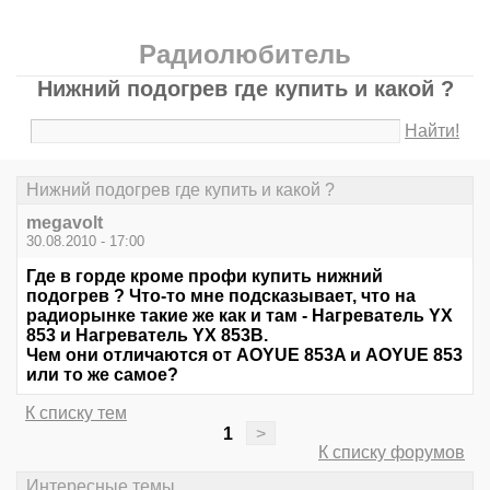
Радиолюбитель
Нижний подогрев где купить и какой ?
Найти!
Нижний подогрев где купить и какой ?
megavolt
30.08.2010 - 17:00
Где в горде кроме профи купить нижний
подогрев ? Что-то мне подсказывает, что на
радиорынке такие же как и там - Нагреватель YX
853 и Нагреватель YX 853B.
Чем они отличаются от AOYUE 853A и AOYUE 853
или то же самое?
К списку тем
1
>
К списку форумов
Интересные темы