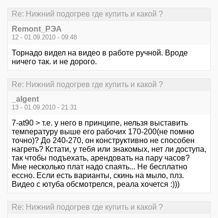
Re: Нижний подогрев где купить и какой ?
Remont_РЭА
12 - 01.09.2010 - 09:48
Торнадо видел на видео в работе ручной. Вроде
ничего так. и не дорого.
Re: Нижний подогрев где купить и какой ?
_algent
13 - 01.09.2010 - 21:31
7-at90 > т.е. у него в принципе, нельзя выставить
температуру выше его рабочих 170-200(не помню
точно)? До 240-270, он конструктивно не способен
нагреть? Кстати, у тебя или знакомых, нет ли доступа,
так чтобы подъехать, арендовать на пару часов?
Мне несколько плат надо спаять... Не бесплатно
ессно. Если есть варианты, скинь на мыло, плз.
Видео с ютуба обсмотрелся, реала хочется :)))
Re: Нижний подогрев где купить и какой ?