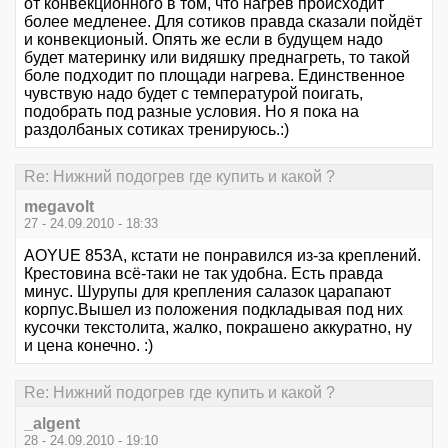
от конвекционного в том, что нагрев происходит
более медленее. Для сотиков правда сказали пойдёт
и конвекционый. Опять же если в будущем надо
будет материнку или видяшку преднагреть, то такой
боле подходит по площади нагрева. Единственное
чувствую надо будет с температурой поигать,
подобрать под разные условия. Но я пока на
раздолбаных сотиках тренируюсь.:)
Re: Нижний подогрев где купить и какой ?
megavolt
27 - 24.09.2010 - 18:33
AOYUE 853A, кстати не понравился из-за креплений.
Крестовина всё-таки не так удобна. Есть правда
минус. Шурупы для крепления салазок царапают
корпус.Вышел из положения подкладывая под них
кусочки текстолита, жалко, покрашено аккуратно, ну
и цена конечно. :)
Re: Нижний подогрев где купить и какой ?
_algent
28 - 24.09.2010 - 19:10