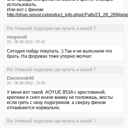
использовать.
Или вот с феном:
http://shop.siriust.ru/product_info.php/cPath/23_28_269/pr
Re: Нижний подогрев где купить и какой ?
megavolt
23 - 06.09.2010 - 07:42
Сегодня пойду покупать. :) Так и не выяснили что
брать. На форумах тоже упорно молчат.
Re: Нижний подогрев где купить и какой ?
Electronik40
24 - 06.09.2010 - 15:06
У меня вот такой AOYUE 853A с крестовиной,
крепежи я снял иначе мамку не положишь, мосты
если греть с низу подогревом а сверху феном
отпаиваются нормально.
Re: Нижний подогрев где купить и какой ?