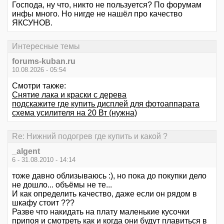
Господа, ну что, никто не пользуется? По форумам
инфы много. Но нигде не нашёл про качество
ЯКСУНОВ.
Интересные темы
forums-kuban.ru
10.08.2026 - 05:54
Смотри также:
Снятие лака и краски с дерева
подскажите где купить дисплей для фотоаппарата
схема усилителя на 20 Вт (нужна)
Re: Нижний подогрев где купить и какой ?
_algent
6 - 31.08.2010 - 14:14
тоже давно облизываюсь :), но пока до покупки дело
не дошло... объёмы не те...
И как определить качество, даже если он рядом в
шкафу стоит ???
Разве что накидать на плату маленькие кусочки
припоя и смотреть как и когда они будут плавиться в