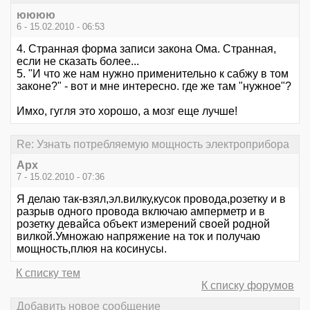
юююю
6 - 15.02.2010 - 06:53
4. Странная форма записи закона Ома. Странная,
если не сказать более...
5. "И что же нам нужно применительно к сабжу в том
законе?" - вот и мне интересно. где же там "нужное"?
Имхо, гугля это хорошо, а мозг еще лучше!
Re: Узнать потребляемую мощность электроприбора
Арх
7 - 15.02.2010 - 07:36
Я делаю так-взял,эл.вилку,кусок провода,розетку и в
разрыв одного провода включаю амперметр и в
розетку девайса объект измерений своей родной
вилкой.Умножаю напряжение на ток и получаю
мощность,плюя на косинусы.
К списку тем
К списку форумов
Добавить новое сообщение