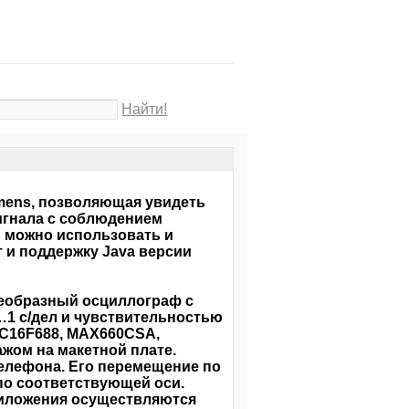
Найти!
mens, позволяющая увидеть
сигнала с соблюдением
 можно использовать и
и поддержку Java версии
оеобразный осциллограф с
…1 с/дел и чувствительностью
IC16F688, MAX660CSA,
жом на макетной плате.
елефона. Его перемещение по
по соответствующей оси.
риложения осуществляются