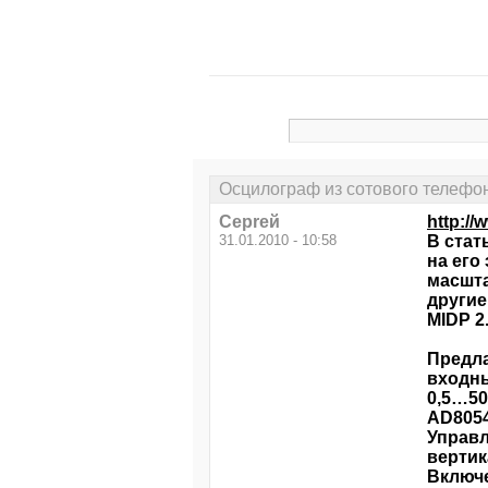
Осцилограф из сотового телефо
Серrей
http://
31.01.2010 - 10:58
В стат
на его
масшта
другие
MIDP 2.
Предла
входны
0,5…50
AD8054
Управл
вертик
Включе