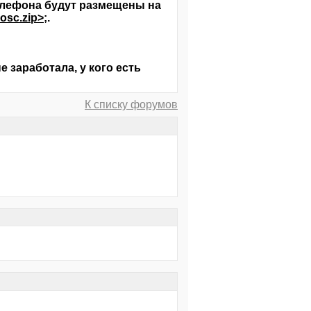
елефона будут размещены на
_osc.zip>
;.
е заработала, у кого есть
К списку форумов