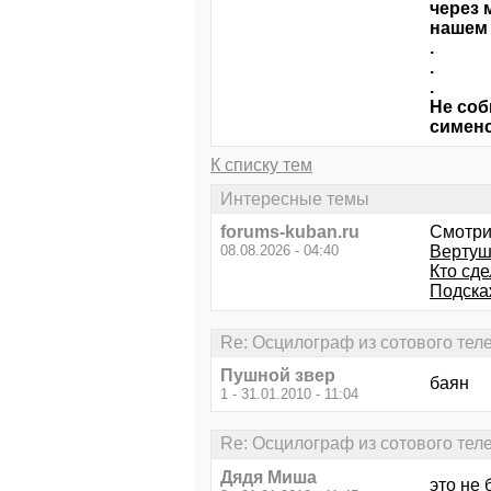
через 
нашем 
.
.
.
Не соб
сименс
К списку тем
Интересные темы
forums-kuban.ru
Смотри
08.08.2026 - 04:40
Вертуш
Кто сд
Подска
Re: Осцилограф из сотового те
Пушной звер
баян
1 - 31.01.2010 - 11:04
Re: Осцилограф из сотового те
Дядя Миша
это не 