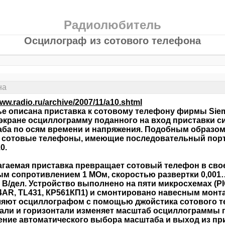
Радиолюбитель
Осцилограф из сотового телефона
на
www.radio.ru/archive/2007/11/a10.shtml
ье описана приставка к сотовому телефону фирмы Sie
 экране осциллограмму поданного на вход приставки 
ба по осям времени и напряжения. Подобным образом
 сотовые телефоны, имеющие последовательный порт 
0.
гаемая приставка превращает сотовый телефон в св
м сопротивлением 1 МОм, скоростью развертки 0,001
 В/дел. Устройство выполнено на пяти микросхемах (P
AR, TL431, КР561КП1) и смонтировано навесным монта
яют осциллографом с помощью джойстика сотового т
али и горизонтали изменяет масштаб осциллограммы 
ние автоматического выбора масштаба и выход из п