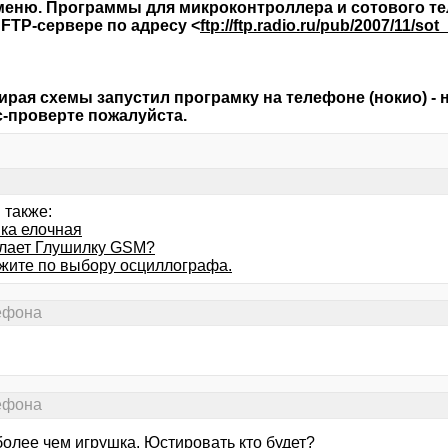
меню. Программы для микроконтроллера и сотового т
FTP-сервере по адресу <
ftp://ftp.radio.ru/pub/2007/11/sot
ирая схемы запустил програмку на телефоне (нокио) - н
-проверте пожалуйста.
 также:
ка елочная
елает Глушилку GSM?
жите по выбору осциллографа.
лефона
лефона
более чем игрушка. Юстировать кто будет?