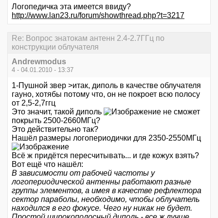
Логопедичка эта имеется ввиду?
http://www.lan23.ru/forum/showthread.php?t=3217
Re: Вопрос знатокам антенн 2.4-2.7ГГц по
конструкции облучателя
Andrewmodus
4 - 04.01.2010 - 13:37
1-Пушной звер >итак, диполь в качестве облучателя
гауно, хотябы потому что, он не покроет всю полосу
от 2,5-2,7ггц
Это значит, такой диполь
не сможет
покрыть 2500-2660МГц?
Это действительно так?
Нашёл размеры логопериодички для 2350-2550МГц
Всё ж придётся пересчитывать... и где кожух взять?
Вот ещё что нашёл:
В зависимости от рабочей частоты у
логопериодической антенны работают разные
группы элементов, а имея в качестве рефлектора
сектор параболы, необходимо, чтобы облучатель
находился в его фокусе. Чего ну никак не будет.
Простой широкополосный диполь - все ж лучше...