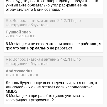
Если будете делать логопериодичку в облучатель то
учитывайте обязательно угол раскрыва её на
отражатель,что б они совпадали.
Re: Вопрос знатокам антенн 2.4-2.7ГГц по
конструкции облучателя
Пушной звер
9 - 08.01.2010 - 00:15
6-Mustang > я не сказал что они вооще не работают, я
грю что они
нормально
не работают..
Re: Вопрос знатокам антенн 2.4-2.7ГГц по
конструкции облучателя
Andrewmodus
10 - 08.01.2010 - 08:20
Диполь будет проще всего сделать и, как я понял, от
яги-подобных он не отстаёт если использовать с
MMDS.
8-Mustang > а при расчёте нужно учитывать
коэффициент укорочения?