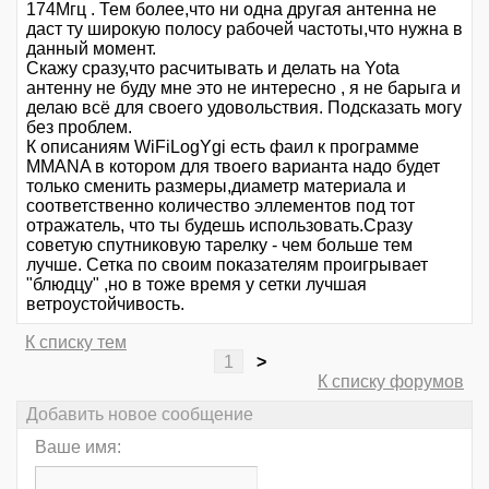
174Мгц . Тем более,что ни одна другая антенна не
даст ту широкую полосу рабочей частоты,что нужна в
данный момент.
Скажу сразу,что расчитывать и делать на Yota
антенну не буду мне это не интересно , я не барыга и
делаю всё для своего удовольствия. Подсказать могу
без проблем.
К описаниям WiFiLogYgi есть фаил к программе
MMANA в котором для твоего варианта надо будет
только сменить размеры,диаметр материала и
соответственно количество эллементов под тот
отражатель, что ты будешь использовать.Сразу
советую спутниковую тарелку - чем больше тем
лучше. Сетка по своим показателям проигрывает
"блюдцу" ,но в тоже время у сетки лучшая
ветроустойчивость.
К списку тем
1
>
К списку форумов
Добавить новое сообщение
Ваше имя: