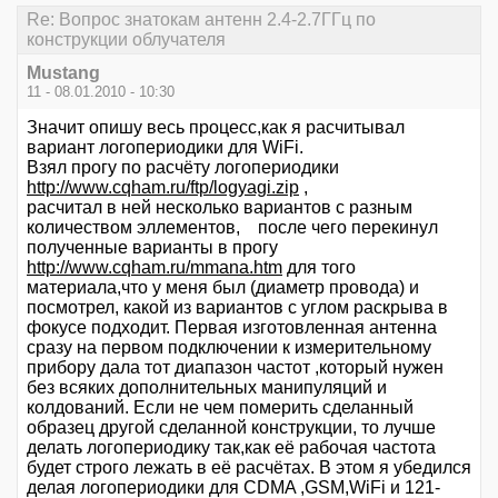
Re: Вопрос знатокам антенн 2.4-2.7ГГц по
конструкции облучателя
Mustang
11 - 08.01.2010 - 10:30
Значит опишу весь процесс,как я расчитывал
вариант логопериодики для WiFi.
Взял прогу по расчёту логопериодики
http://www.cqham.ru/ftp/logyagi.zip
,
расчитал в ней несколько вариантов с разным
количеством эллементов, после чего перекинул
полученные варианты в прогу
http://www.cqham.ru/mmana.htm
для того
материала,что у меня был (диаметр провода) и
посмотрел, какой из вариантов с углом раскрыва в
фокусе подходит. Первая изготовленная антенна
сразу на первом подключении к измерительному
прибору дала тот диапазон частот ,который нужен
без всяких дополнительных манипуляций и
колдований. Если не чем померить сделанный
образец другой сделанной конструкции, то лучше
делать логопериодику так,как её рабочая частота
будет строго лежать в её расчётах. В этом я убедился
делая логопериодики для CDMA ,GSM,WiFi и 121-