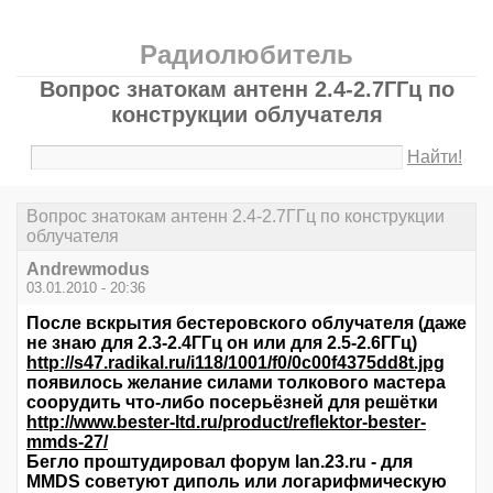
Радиолюбитель
Вопрос знатокам антенн 2.4-2.7ГГц по
конструкции облучателя
Найти!
Вопрос знатокам антенн 2.4-2.7ГГц по конструкции
облучателя
Andrewmodus
03.01.2010 - 20:36
После вскрытия бестеровского облучателя (даже
не знаю для 2.3-2.4ГГц он или для 2.5-2.6ГГц)
http://s47.radikal.ru/i118/1001/f0/0c00f4375dd8t.jpg
появилось желание силами толкового мастера
соорудить что-либо посерьёзней для решётки
http://www.bester-ltd.ru/product/reflektor-bester-
mmds-27/
Бегло проштудировал форум lan.23.ru - для
MMDS советуют диполь или логарифмическую