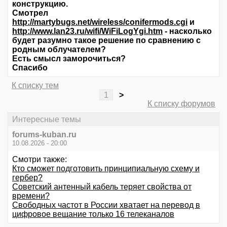
конструкцию.
Смотрел
http://martybugs.net/wireless/conifermods.cgi
и
http://www.lan23.ru/wifi/WiFiLogYgi.htm
- насколько
будет разумно такое решение по сравнению с
родным облучателем?
Есть смысл заморочиться?
Спасибо
К списку тем
1
>
К списку форумов
Интересные темы
forums-kuban.ru
10.08.2026 - 20:00
Смотри также:
Кто сможет подготовить принципиальную схему и
гербер?
Советский антенный кабель теряет свойства от
времени?
Свободных частот в России хватает на перевод в
цифровое вещание только 16 телеканалов