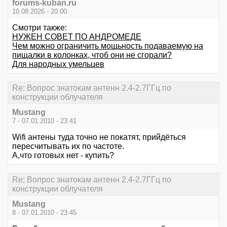
forums-kuban.ru
10.08.2026 - 20:00
Смотри также:
НУЖЕН СОВЕТ ПО АНДРОМЕДЕ
Чем можно ограничить мощьность подаваемую на
пищалки в колонках, чтоб они не сгорали?
Для народных умельцев
Re: Вопрос знатокам антенн 2.4-2.7ГГц по
конструкции облучателя
Mustang
7 - 07.01.2010 - 23:41
Wifi антены туда точно не покатят, прийдёться
пересчитывать их по частоте.
А,что готовых нет - купить?
Re: Вопрос знатокам антенн 2.4-2.7ГГц по
конструкции облучателя
Mustang
8 - 07.01.2010 - 23:45