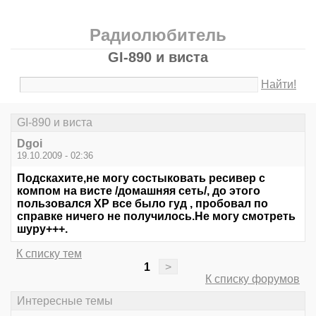
Радиолюбитель
GI-890 и виста
Найти!
GI-890 и виста
Dgoi
19.10.2009 - 02:36
Подскахите,не могу состыковать ресивер с
компом на висте /домашняя сеть/, до этого
пользовался ХР все было гуд , пробовал по
справке ничего не получилось.Не могу смотреть
шуру+++.
К списку тем
1
>
К списку форумов
Интересные темы