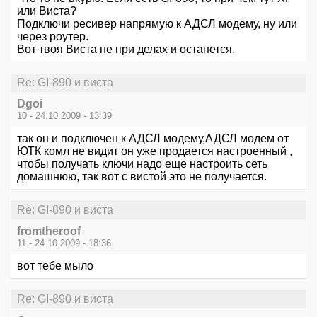
или Виста?
Подключи ресивер напрямую к АДСЛ модему, ну или
через роутер.
Вот твоя Виста не при делах и останется.
Re: GI-890 и виста
Dgoi
10 - 24.10.2009 - 13:39
так он и подключен к АДСЛ модему,АДСЛ модем от
ЮТК комл не видит он уже продается настроенный ,
чтобы получать ключи надо еще настроить сеть
домашнюю, так вот с вистой это не получается.
Re: GI-890 и виста
fromtheroof
11 - 24.10.2009 - 18:36
вот тебе мыло
Re: GI-890 и виста