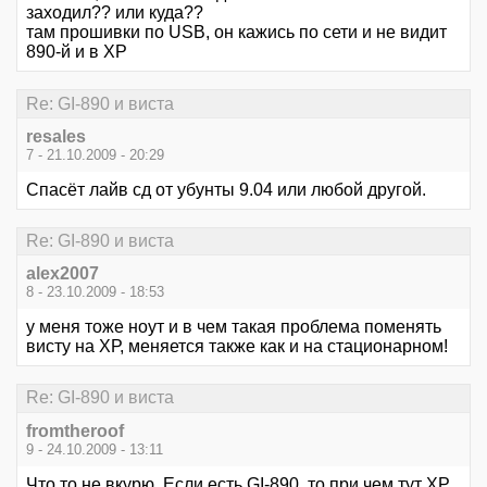
заходил?? или куда??
там прошивки по USB, он кажись по сети и не видит
890-й и в ХР
Re: GI-890 и виста
resales
7 - 21.10.2009 - 20:29
Спасёт лайв сд от убунты 9.04 или любой другой.
Re: GI-890 и виста
alex2007
8 - 23.10.2009 - 18:53
у меня тоже ноут и в чем такая проблема поменять
висту на ХР, меняется также как и на стационарном!
Re: GI-890 и виста
fromtheroof
9 - 24.10.2009 - 13:11
Что то не вкурю. Если есть GI-890, то при чем тут ХР