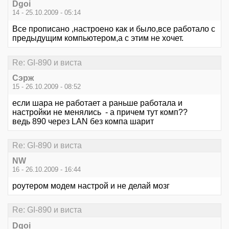
Dgoi
14 - 25.10.2009 - 05:14
Все прописано ,настроено как и было,все работало с
предыдущим компьютером,а с этим не хочет.
Re: GI-890 и виста
Сэрж
15 - 26.10.2009 - 08:52
если шара не работает а раньше работала и
настройки не менялись - а причем тут комп??
ведь 890 через LAN без компа шарит
Re: GI-890 и виста
NW
16 - 26.10.2009 - 16:44
роутером модем настрой и не делай мозг
Re: GI-890 и виста
Dgoi