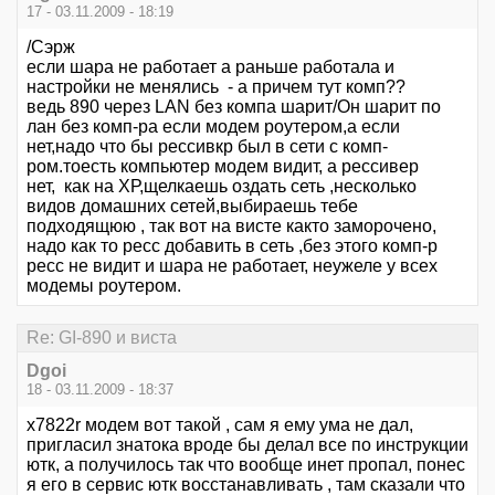
17 - 03.11.2009 - 18:19
/Сэрж
если шара не работает а раньше работала и
настройки не менялись - а причем тут комп??
ведь 890 через LAN без компа шарит/Он шарит по
лан без комп-ра если модем роутером,а если
нет,надо что бы рессивкр был в сети с комп-
ром.тоесть компьютер модем видит, а рессивер
нет, как на ХР,щелкаешь оздать сеть ,несколько
видов домашних сетей,выбираешь тебе
подходящюю , так вот на висте както заморочено,
надо как то ресс добавить в сеть ,без этого комп-р
ресс не видит и шара не работает, неужеле у всех
модемы роутером.
Re: GI-890 и виста
Dgoi
18 - 03.11.2009 - 18:37
x7822r модем вот такой , сам я ему ума не дал,
пригласил знатока вроде бы делал все по инструкции
ютк, а получилось так что вообще инет пропал, понес
я его в сервис ютк восстанавливать , там сказали что