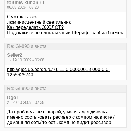
forums-kuban.ru
06.08.2026 - 05:29
Смотри также:
люминисцентный светильник
Как переделать ЭХОЛОТ?
Подскажите по сигнализации Шериф., разбил брелок.
Re: GI-890 и виста
Seller2
1 - 19.10.2009 - 06:08
http://gisclub.borda.ru/?1-11-0-00000018-000-0-0-
1255625243
Re: GI-890 и виста
Dgoi
2 - 20.10.2009 - 02:35
Да проблема не с шарой, у меня адсл дизель,а
именно состыковать ресивер с компом на висте /
домашняя сеть/,то есть комп не видит рессивер