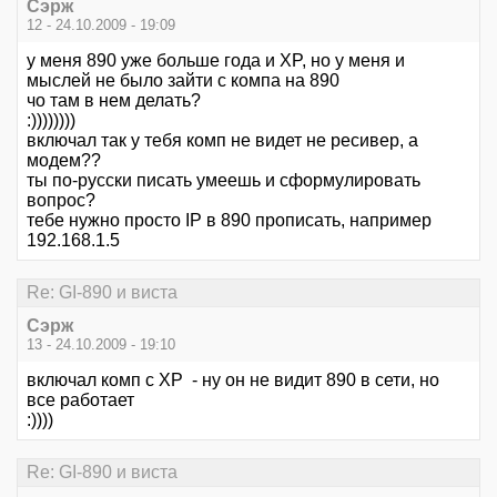
Сэрж
12 - 24.10.2009 - 19:09
у меня 890 уже больше года и XP, но у меня и
мыслей не было зайти с компа на 890
чо там в нем делать?
:))))))))
включал так у тебя комп не видет не ресивер, а
модем??
ты по-русски писать умеешь и сформулировать
вопрос?
тебе нужно просто IP в 890 прописать, например
192.168.1.5
Re: GI-890 и виста
Сэрж
13 - 24.10.2009 - 19:10
включал комп с XP - ну он не видит 890 в сети, но
все работает
:))))
Re: GI-890 и виста