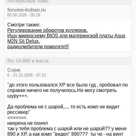
Интересные темы
forums-kuban.ru
06.08.2026 - 05:29
Смотри также:
Регулирование оборотов куллеров.
Ищу микросхему ВIОS для материнской платы Аsus
M2N Sli Delux.
радиолюбители помогите!!!
Re: GI-890 и виста
Сэрж
6 - 21.10.2009 - 07:13
"до этого пользовался ХР все было гуд , пробовал по
справке ничего не получилось.Не могу смотреть
шуру+++.
Да проблема не с шарой,.... то есть комп не видит
рессивер"
=======
нихрена не понял
так у тебя проблема с шарой или не шарой?? у меня
890 и ХР, а как комп "видел" 890??? ты чо - на винт