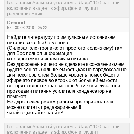
Re: аваомобильный усилитель "Лада" 100 ват.,при
включении выдаёт в эфир, фон и глушит
радиоприёмник
Deenod
57 - 30.06.2010 - 05:22
Найдите литературу по импульсным источникам
питания,хотя бы Семенова
(Силовая электроника: от простого к сложному) там
для Вас полная информация
и по дроселям и источникам питания!
Без дросселей ни чего не сделаете к сожалению,чем
будите вешать больше емкость,как не парадоксально
для некоторых,тем больше уровень помех будет в
эфире,это первое,во вторых от большей емкости
выгорят силовые транзисторы!помехи излучаются
проводами питания усилителя,конденсатор не
поможет!
Без дросселей режим работы преобразователя
можно считать предаварийным!!!
читайте ,мотайте,паяйте!
Re: аваомобильный усилитель "Лада" 100 ват.,при
включении выдаёт в эфир, фон и глушит