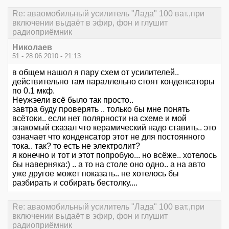
Re: аваомобильный усилитель "Лада" 100 ват.,при
включении выдаёт в эфир, фон и глушит
радиоприёмник
Николаев
51 - 28.06.2010 - 21:13
в общем нашол я пару схем от усилителей..
действительно там параллельно стоят конденсаторы
по 0.1 мкф.
Неужэели всё было так просто..
завтра буду проверять .. только бы мне понять
всётоки.. если нет полярности на схеме и мой
знакомый сказал что керамический надо ставить.. это
означает что конденсатор этот не для постоянного
тока.. так? то есть не электролит?
я конечно и тот и этот попробую... но всёже.. хотелось
бы наверняка:) .. а то на столе оно одно.. а на авто
уже другое может показать.. не хотелось бы
разбирать и собирать бестолку....
Re: аваомобильный усилитель "Лада" 100 ват.,при
включении выдаёт в эфир, фон и глушит
радиоприёмник