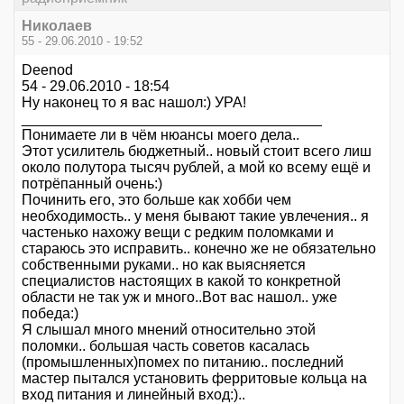
Николаев
55 - 29.06.2010 - 19:52
Deenod
54 - 29.06.2010 - 18:54
Ну наконец то я вас нашол:) УРА!
_____________________________________
Понимаете ли в чём нюансы моего дела..
Этот усилитель бюджетный.. новый стоит всего лиш
около полутора тысяч рублей, а мой ко всему ещё и
потрёпанный очень:)
Починить его, это больше как хобби чем
необходимость.. у меня бывают такие увлечения.. я
частенько нахожу вещи с редким поломками и
стараюсь это исправить.. конечно же не обязательно
собственными руками.. но как выясняется
специалистов настоящих в какой то конкретной
области не так уж и много..Вот вас нашол.. уже
победа:)
Я слышал много мнений относительно этой
поломки.. большая часть советов касалась
(промышленных)помех по питанию.. последний
мастер пытался установить ферритовые кольца на
вход питания и линейный вход:)..