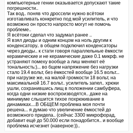
компьютерные гении оказывается допускают такие
погрешности..
Так вод.. поняв что дроссели нужно всётоки
изготавливать конкретно под мой усилитель, и что
возможно он просто напросто могут не помочь
проблеме..
Я всётоки сделал что задумал ранее ..
Я взял диоды и одним концом на ноль другим к
конденсатору.. в общем подключил конденсаторы
через диоды.. к стати говоря параллельные ёмкости
керамические и не керамические даже 0.1 микрф. не
устраняют помеху вообще а лиш меняют её
тональность:)... во бщем напряжение без нагрузки
стало 19.4 вольт, без ёмкостей вообще 16.5 вольт...
при нагрузке же, на малой громкости 18 вольт, на
максимальной 16.7 вольт.. усилитель запел.. хрюки
ушли, сохранившись лищ в положении самбуфера,
когда одни низкие воспроизводятся.. даже на
минимуме слышится тихое похрюкивание в
динамиках....В ОБЩЕМ проблема моя почти
решена... я думаю что увеличение ёмкостей до
возможного придела.. (сейчас 3300 микрофорад,
добавит ещё до 50.000 если понадобится.. и вообще
проблема исчезнет (наверное:))..