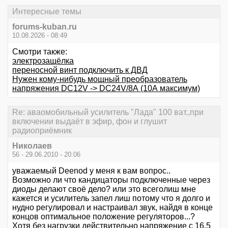
Интересные темы
forums-kuban.ru
10.08.2026 - 08:49
Смотри также:
электрозащёлка
переносной винт подключить к ДВД
Нужен кому-нибудь мощный преобразователь
напряжения DC12V -> DC24V/8А (10А максимум)
Re: аваомобильный усилитель "Лада" 100 ват.,при
включении выдаёт в эфир, фон и глушит
радиоприёмник
Николаев
56 - 29.06.2010 - 20:06
уважаемый Deenod у меня к вам вопрос..
Возможно ли что кандицаторы подключенные через
диоды делают своё дело? или это всеголиш мне
кажется и усилитель запел лиш потому что я долго и
нудно регулировал и настраивал звук, найдя в конце
концов оптимальное положение регуляторов...?
Хотя без нагрузки действительно напряжение с 16.5