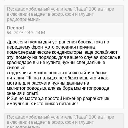
Re: аваомобильный усилитель "Лада" 100 ват.,при
включении выдаёт в эфир, фон и глушит
радиоприёмник
Deenod
54 - 29.06.2010 - 14:54
Дроссели нужны для устранения броска тока по
переднему фронту,это основная причина
помех,керамические конденсаторы еще ослабляют
эту помеху на порядок, для вашего случая дросель в
краснодаре вы не купите,нужны специальные
силовые
сердечники, можно попытатся их найти в блоке
питания ПК, на пальцах не обьяснишь,что и как
мотать,для рассчета нужны данные на
магнитопроводы,а для выбора магнитопровода
знания и опыт!
P.S.я не мастер,а простой инженер разработчик
импульсных источников питания!
Re: аваомобильный усилитель "Лада" 100 ват.,при
включении выдаёт в эфир, фон и глушит
радиоприёмник