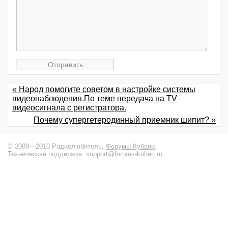
« Народ помогите советом в настройке системы
видеонаблюдения.По теме передача на TV
видеосигнала с регистратора.
Почему супергетеродинный приемник шипит? »
© 2009—2010 Радиолюбитель,
Форумы Кубани
.
Техническая поддержка:
support@forums-kuban.ru