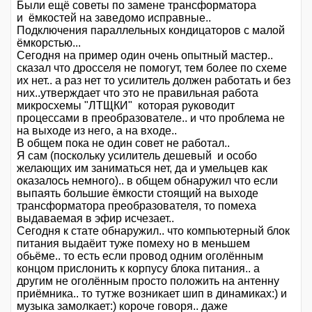
Были ещё советы по замене трансформатора
и ёмкостей на заведомо исправные..
Подключения параллельных кондицаторов с малой
ёмкорстью...
Сегодня на пример один очень опытный мастер..
сказал что дросселя не помогут, тем более по схеме
их нет.. а раз нет то усилитель должен работать и без
них..утверждает что это не правильная работа
микросхемы "ЛТЩКИ" которая руководит
процессами в преобразователе.. и что проблема не
на выходе из него, а на входе..
В общем пока не один совет не работал..
Я сам (поскольку усилитель дешевый и особо
желающих им заниматься нет, да и умельцев как
оказалось немного).. в общем обнаружил что если
выпаять большие ёмкости стоящий на выходе
трансформатора преобразователя, то помеха
выдаваемая в эфир исчезает..
Сегодня к стате обнаружил.. что компьютерный блок
питания выдаёит туже помеху но в меньшем
обьёме.. то есть если провод одним оголённым
концом прислонить к корпусу блока питания.. а
другим не оголённым просто положить на антенну
приёмника.. то тутже возникает шип в динамиках:) и
музыка замолкает:) короче говоря.. даже