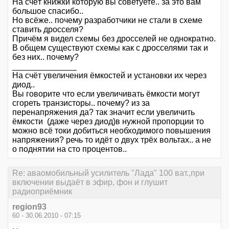
На счёт книжки которую вы советуете.. за это вам
большое спасибо..
Но всёже.. почему разработчики не стали в схеме
ставить дросселя?
Причём я видел схемы без дросселей не однократно.
В общем существуют схемы как с дросселями так и
без них.. почему?
______________
На счёт увеличения ёмкостей и установки их через
диод..
Вы говорите что если увеличивать ёмкости могут
сгореть транзисторы.. почему? из за
перенапряжения да? так значит если увеличить
ёмкости (даже через диод)в нужной пропорции то
можно всё токи добиться необходимого повышения
напряжения? речь то идёт о двух трёх вольтах.. а не
о поднятии на сто процентов..
Re: аваомобильный усилитель "Лада" 100 ват.,при
включении выдаёт в эфир, фон и глушит
радиоприёмник
region93
60 - 30.06.2010 - 07:15