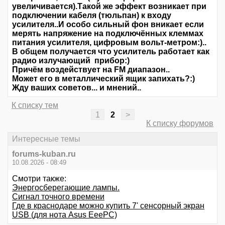
увеличивается).Такой же эффект возникает при
подключении кабеля (тюльпан) к входу
усилителя..И особо сильный фон вникает если
мерять напряжение на подключённых клеммах
питания усилителя, цифровым вольт-метром:)..
В общем получается что усилитель работает как
радио излучающий прибор:)
Причём воздействует на FM диапазон..
Может его в металлический ящик запихать?:)
Жду ваших советов... и мнений..
К списку тем
1
2
>
К списку форумов
Интересные темы
forums-kuban.ru
10.08.2026 - 08:49
Смотри также:
Энергосберегающие лампы.
Сигнал точного времени
Где в краснодаре можно купить 7' сенсорный экран
USB (для нота Asus EeePC)