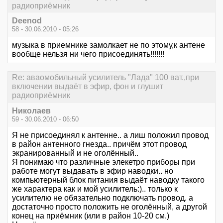
радиоприёмник
Deenod
58 - 30.06.2010 - 05:26
музыка в приемнике замолкает не по этому,к антене
вообще нельзя ни чего присоединять!!!!!!!
Re: аваомобильный усилитель "Лада" 100 ват.,при
включении выдаёт в эфир, фон и глушит
радиоприёмник
Николаев
59 - 30.06.2010 - 06:50
Я не присоединял к антенне.. а лиш положил провод
в район антенного гнезда.. причём этот провод
экранированный и не оголённый..
Я понимаю что различные элекетро приборы при
работе могут выдавать в эфир наводки.. но
компьютерный блок питания выдаёт наводку такого
же характера как и мой усилитель:).. только к
усилителю не обязательно подключать провод. а
достаточно просто положить не оголённый, а другой
конец на приёмник (или в район 10-20 см.)