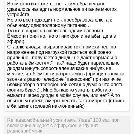
Возможно и скажете.. но таким образом мне
удавалось наладить нормальное питание многих
устройств..
Но это всё подходит не к преобразователю, а к
обычному однополярному питанию..
Тутже я парюсь:) любитель одним словом:)
Ёмкости понятно.. но от них фон и не абы где а в
эфире:)
Ставлю диоды.. выравниваю ток, помехи нет.. но
напряжение под нагрузкой гаситься всё ровно
прилично.. получается диоды не дают нормально
работать ёмкостям.? так? надо будет параллельно
диодам кинуть сопротивления какие нибудь не
мелкие, чтоб ёмкасти разряжались (принцип запуска
звонка в радио телефоне "панасоник" при наличие
блокиратора в телефонной сети)но думаю что опять
фонить будет:).. Мне бы как то узнать. работают
ёмкасти через диоды в моём случае, или нет? А то
опытным путём замеры делать такая морока:)стоиш
в багажник головой наклоненный:)
Re: аваомобильный усилитель "Лада" 100 ват.,при
включении выдаёт в эфир, фон и глушит
радиоприёмник