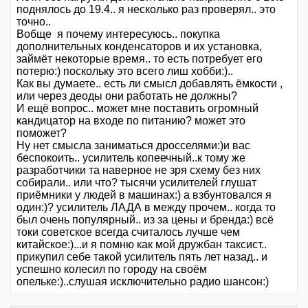
поднялось до 19.4.. я несколько раз проверял.. это
точно..
Вобще я почему интересуюсь.. покупка
дополнительных конденсаторов и их установка,
займёт некоторые время.. то есть потребует его
потерю:) поскольку это всего лиш хобби:)..
Как вы думаете.. есть ли смысл добавлять ёмкости ,
или через деоды они работать не должны?
И ещё вопрос.. может мне поставить огромный
кандицатор на входе по питанию? может это
поможет?
Ну нет смысла заниматься дросселями:)и вас
беспокоить.. усилитель копеечный..к тому же
разработчики та наверное не зря схему без них
собирали.. или что? тысячи усилителей глушат
приёмники у людей в машинах:) а взбунтовался я
один:)? усилитель ЛАДА в между прочем.. когда то
был очень популярный.. из за цены и бренда:) всё
токи советское всегда считалось лучше чем
китайское:)...и я помню как мой дружбан таксист..
прикупил себе такой усилитель пять лет назад.. и
успешно колесил по городу на своём
опельке:)..слушая исключительно радио шансон:)