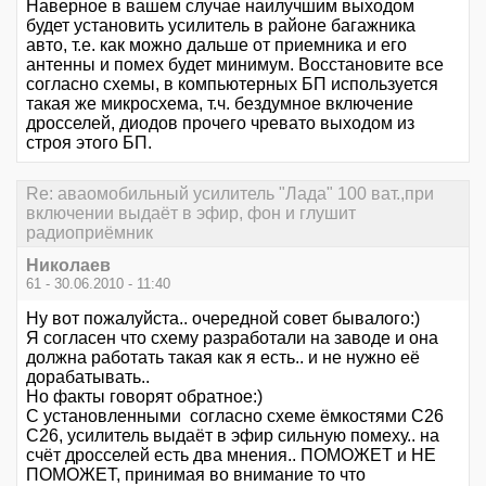
Наверное в вашем случае наилучшим выходом
будет установить усилитель в районе багажника
авто, т.е. как можно дальше от приемника и его
антенны и помех будет минимум. Восстановите все
согласно схемы, в компьютерных БП используется
такая же микросхема, т.ч. бездумное включение
дросселей, диодов прочего чревато выходом из
строя этого БП.
Re: аваомобильный усилитель "Лада" 100 ват.,при
включении выдаёт в эфир, фон и глушит
радиоприёмник
Николаев
61 - 30.06.2010 - 11:40
Ну вот пожалуйста.. очередной совет бывалого:)
Я согласен что схему разработали на заводе и она
должна работать такая как я есть.. и не нужно её
дорабатывать..
Но факты говорят обратное:)
С установленными согласно схеме ёмкостями C26
C26, усилитель выдаёт в эфир сильную помеху.. на
счёт дросселей есть два мнения.. ПОМОЖЕТ и НЕ
ПОМОЖЕТ, принимая во внимание то что