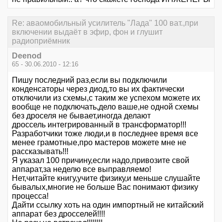
Re: аваомобильный усилитель "Лада" 100 ват.,при
включении выдаёт в эфир, фон и глушит
радиоприёмник
Deenod
65 - 30.06.2010 - 12:16
Пишу последний раз,если вы подключили
конденсаторы через диод,то вы их фактически
отключили из схемы,с таким же успехом можете их
вообще не подключать,дело ваше,не одной схемы
без дроселя не бывает,иногда делают
дроссель интегрированный в трансформатор!!!
Разработчики тоже люди,и в последнее время все
менее грамотные,про мастеров можете мне не
рассказывать!!!
Я указал 100 причину,если надо,привозите свой
аппарат,за неделю все выправляемо!
Нет,читайте книгу,учите физику,и меньше слушайте
бывалых,многие не больше Вас понимают физику
процесса!
Дайти ссылку хоть на один импортный не китайский
аппарат без дросселей!!!!