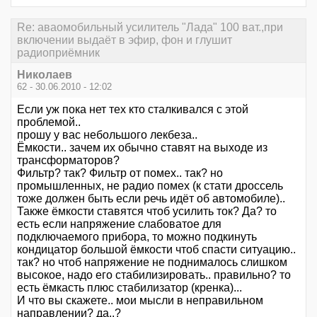
Re: аваомобильный усилитель "Лада" 100 ват.,при
включении выдаёт в эфир, фон и глушит
радиоприёмник
Николаев
62 - 30.06.2010 - 12:02
Если уж пока нет тех кто сталкивался с этой
проблемой..
прошу у вас небольшого лекбеза..
Ёмкости.. зачем их обычно ставят на выходе из
трансформаторов?
Фильтр? так? Фильтр от помех.. так? но
промышленных, не радио помех (к стати дроссель
тоже должен быть если речь идёт об автомобиле)..
Также ёмкости ставятся чтоб усилить ток? Да? то
есть если напряжение слабоватое для
подключаемого прибора, то можно подкинуть
кондицатор большой ёмкости чтоб спасти ситуацию..
так? но чтоб напряжение не поднималось слишком
высокое, надо его стабилизировать.. правильно? то
есть ёмкасть плюс стабилизатор (кренка)...
И что вы скажете.. мои мысли в неправильном
направлении? да..?