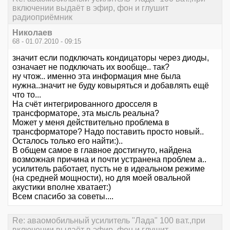
включении выдаёт в эфир, фон и глушит
радиоприёмник
Николаев
68 - 01.07.2010 - 09:15
значит если подключать кондицаторы через диоды,
означает не подключать их вообще.. так?
ну чтож.. именно эта информация мне была
нужна..значит не буду ковыряться и добавлять ещё
что то...
На счёт интегрированного дросселя в
трансформаторе, эта мысль реальна?
Может у меня действительно проблема в
трансформаторе? Надо поставить просто новый..
Осталось только его найти:)..
В общем самое в главное достигнуто, найдена
возможная причина и почти устранена проблем а..
усилитель работает, пусть не в идеальном режиме
(на средней мощности), но для моей овальной
акустики вполне хватает:)
Всем спасибо за советы....
Re: аваомобильный усилитель "Лада" 100 ват.,при
включении выдаёт в эфир, фон и глушит