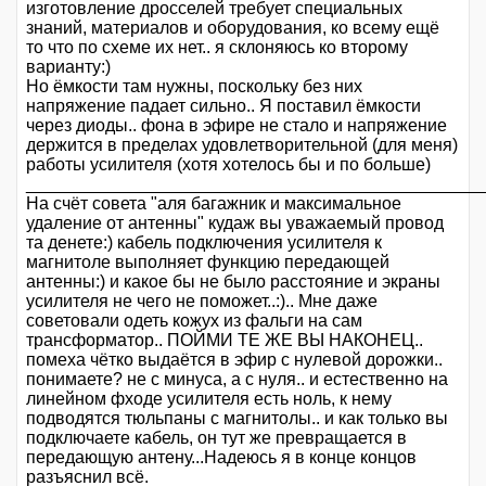
изготовление дросселей требует специальных
знаний, материалов и оборудования, ко всему ещё
то что по схеме их нет.. я склоняюсь ко второму
варианту:)
Но ёмкости там нужны, поскольку без них
напряжение падает сильно.. Я поставил ёмкости
через диоды.. фона в эфире не стало и напряжение
держится в пределах удовлетворительной (для меня)
работы усилителя (хотя хотелось бы и по больше)
_______________________________________________
На счёт совета "аля багажник и максимальное
удаление от антенны" кудаж вы уважаемый провод
та денете:) кабель подключения усилителя к
магнитоле выполняет функцию передающей
антенны:) и какое бы не было расстояние и экраны
усилителя не чего не поможет..:).. Мне даже
советовали одеть кожух из фальги на сам
трансформатор.. ПОЙМИ ТЕ ЖЕ ВЫ НАКОНЕЦ..
помеха чётко выдаётся в эфир с нулевой дорожки..
понимаете? не с минуса, а с нуля.. и естественно на
линейном фходе усилителя есть ноль, к нему
подводятся тюльпаны с магнитолы.. и как только вы
подключаете кабель, он тут же превращается в
передающую антену...Надеюсь я в конце концов
разъяснил всё.