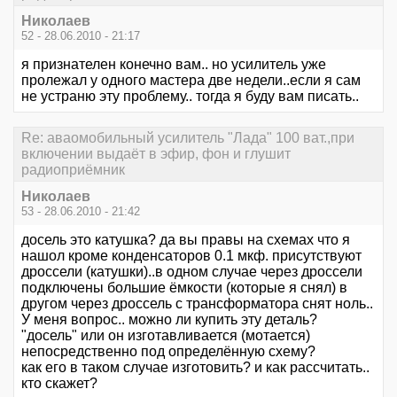
Николаев
52 - 28.06.2010 - 21:17
я признателен конечно вам.. но усилитель уже
пролежал у одного мастера две недели..если я сам
не устраню эту проблему.. тогда я буду вам писать..
Re: аваомобильный усилитель "Лада" 100 ват.,при
включении выдаёт в эфир, фон и глушит
радиоприёмник
Николаев
53 - 28.06.2010 - 21:42
досель это катушка? да вы правы на схемах что я
нашол кроме конденсаторов 0.1 мкф. присутствуют
дроссели (катушки)..в одном случае через дроссели
подключены большие ёмкости (которые я снял) в
другом через дроссель с трансформатора снят ноль..
У меня вопрос.. можно ли купить эту деталь?
"досель" или он изготавливается (мотается)
непосредственно под определённую схему?
как его в таком случае изготовить? и как рассчитать..
кто скажет?