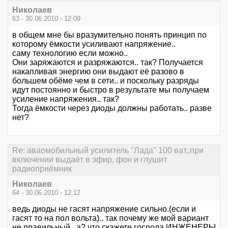
Николаев
63 - 30.06.2010 - 12:09
в общем мне бы вразумительно понять принцип по
которому ёмкости усиливают напряжение..
саму технологию если можно..
Они заряжаются и разряжаются.. так? Получается
накапливая энергию они выдают её разово в
большем обёме чем в сети.. и поскольку разряды
идут постоянно и быстро в результате мы получаем
усиление напряжения.. так?
Тогда ёмкости через диоды должны работать.. разве
нет?
Re: аваомобильный усилитель "Лада" 100 ват.,при
включении выдаёт в эфир, фон и глушит
радиоприёмник
Николаев
64 - 30.06.2010 - 12:12
ведь диоды не гасят напряжение сильно.(если и
гасят то на пол вольта).. так почему же мой вариант
не правильный.. а? что скажете господа ИНЖЕНЕРЫ