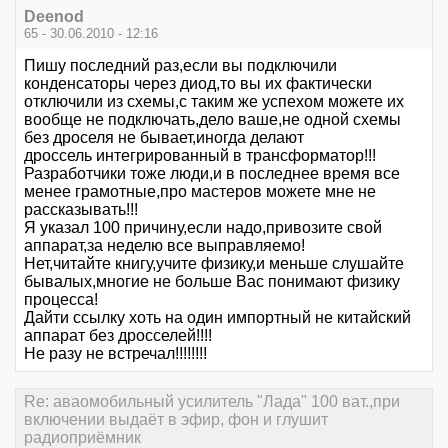
Deenod
65 - 30.06.2010 - 12:16
Пишу последний раз,если вы подключили
конденсаторы через диод,то вы их фактически
отключили из схемы,с таким же успехом можете их
вообще не подключать,дело ваше,не одной схемы
без дроселя не бывает,иногда делают
дроссель интегрированный в трансформатор!!!
Разработчики тоже люди,и в последнее время все
менее грамотные,про мастеров можете мне не
рассказывать!!!
Я указал 100 причину,если надо,привозите свой
аппарат,за неделю все выправляемо!
Нет,читайте книгу,учите физику,и меньше слушайте
бывалых,многие не больше Вас понимают физику
процесса!
Дайти ссылку хоть на один импортный не китайский
аппарат без дросселей!!!!
Не разу не встречал!!!!!!!!
Re: аваомобильный усилитель "Лада" 100 ват.,при
включении выдаёт в эфир, фон и глушит
радиоприёмник