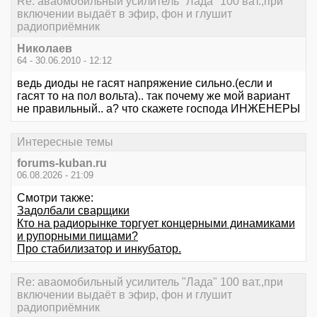
Re: аваомобильный усилитель "Лада" 100 ват.,при
включении выдаёт в эфир, фон и глушит
радиоприёмник
Николаев
64 - 30.06.2010 - 12:12
ведь диоды не гасят напряжение сильно.(если и
гасят то на пол вольта).. так почему же мой вариант
не правильный.. а? что скажете господа ИНЖЕНЕРЫ
Интересные темы
forums-kuban.ru
06.08.2026 - 21:09
Смотри также:
Задолбали сварщики
Кто на радиорынке торгует концерными динамиками
и рупорными пищами?
Про стабилизатор и инкубатор.
Re: аваомобильный усилитель "Лада" 100 ват.,при
включении выдаёт в эфир, фон и глушит
радиоприёмник