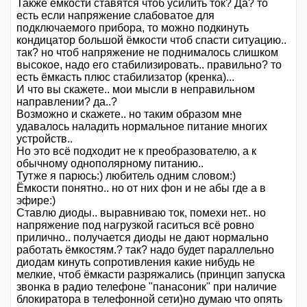
Также ёмкости ставятся чтоб усилить ток? Да? то
есть если напряжение слабоватое для
подключаемого прибора, то можно подкинуть
кондицатор большой ёмкости чтоб спасти ситуацию..
так? но чтоб напряжение не поднималось слишком
высокое, надо его стабилизировать.. правильно? то
есть ёмкасть плюс стабилизатор (кренка)...
И что вы скажете.. мои мысли в неправильном
направлении? да..?
Возможно и скажете.. но таким образом мне
удавалось наладить нормальное питание многих
устройств..
Но это всё подходит не к преобразователю, а к
обычному однополярному питанию..
Тутже я парюсь:) любитель одним словом:)
Ёмкости понятно.. но от них фон и не абы где а в
эфире:)
Ставлю диоды.. выравниваю ток, помехи нет.. но
напряжение под нагрузкой гаситься всё ровно
прилично.. получается диоды не дают нормально
работать ёмкостям.? так? надо будет параллельно
диодам кинуть сопротивления какие нибудь не
мелкие, чтоб ёмкасти разряжались (принцип запуска
звонка в радио телефоне "панасоник" при наличие
блокиратора в телефонной сети)но думаю что опять