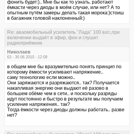
фонить будет:).. Мне бы как то узнать. работают
ёмкасти через диоды в моём случае, или нет? А то
опытным путём замеры делать такая морока:)стоиш
в багажник головой наклоненный:)
Re: аваомобильный усилитель "Лада" 100 ват.,при
включении выдаёт в эфир, фон и глушит
радиоприёмник
Николаев
63 - 30.06.2010 - 12:09
в общем мне бы вразумительно понять принцип по
которому ёмкости усиливают напряжение..
саму технологию если можно..
Они заряжаются и разряжаются.. так? Получается
накапливая энергию они выдают её разово в
большем обёме чем в сети.. и поскольку разряды
идут постоянно и быстро в результате мы получаем
усиление напряжения.. так?
Тогда ёмкости через диоды должны работать.. разве
нет?