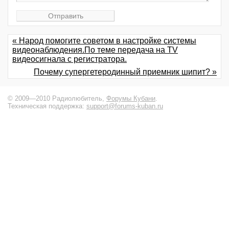
« Народ помогите советом в настройке системы
видеонаблюдения.По теме передача на TV
видеосигнала с регистратора.
Почему супергетеродинный приемник шипит? »
© 2009—2010 Радиолюбитель,
Форумы Кубани
.
Техническая поддержка:
support@forums-kuban.ru