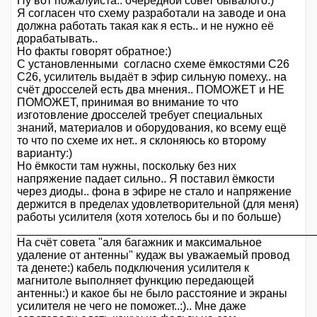
Ну вот пожалуйста.. очередной совет бывалого:)
Я согласен что схему разработали на заводе и она
должна работать такая как я есть.. и не нужно её
дорабатывать..
Но факты говорят обратное:)
С установленными согласно схеме ёмкостями C26
C26, усилитель выдаёт в эфир сильную помеху.. на
счёт дросселей есть два мнения.. ПОМОЖЕТ и НЕ
ПОМОЖЕТ, принимая во внимание то что
изготовление дросселей требует специальных
знаний, материалов и оборудования, ко всему ещё
то что по схеме их нет.. я склоняюсь ко второму
варианту:)
Но ёмкости там нужны, поскольку без них
напряжение падает сильно.. Я поставил ёмкости
через диоды.. фона в эфире не стало и напряжение
держится в пределах удовлетворительной (для меня)
работы усилителя (хотя хотелось бы и по больше)
_______________________________________________
На счёт совета "аля багажник и максимальное
удаление от антенны" кудаж вы уважаемый провод
та денете:) кабель подключения усилителя к
магнитоле выполняет функцию передающей
антенны:) и какое бы не было расстояние и экраны
усилителя не чего не поможет..:).. Мне даже