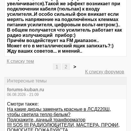
увеличивается).Такой же эффект возникает при
подключении кабеля (тюльпан) к входу
усилителя..И особо сильный фон вникает если
мерять напряжение на подключённых клеммах
питания усилителя, цифровым вольт-метром:)..
В общем получается что усилитель работает как
радио излучающий прибор:)
Причём воздействует на FM диапазон..
Может его в металлический ящик запихать?:)
Жду ваших советов... и мнений..
К списку тем
1
2
>
К списку форумов
Интересные темы
forums-kuban.ru
06.08.2026 - 21:09
Смотри также:
На какие диоды заменить красные в ЛСД220Ш,
чтобы светила тепло белым?
Подскажите, дачный транформатор
!!!! SOS !!!! РАДИОЛЮБИТЕЛИ, МАСТЕРА, ПРОФИ,
ПОМОГИТЕ ПОЖАЛУЙСТА.