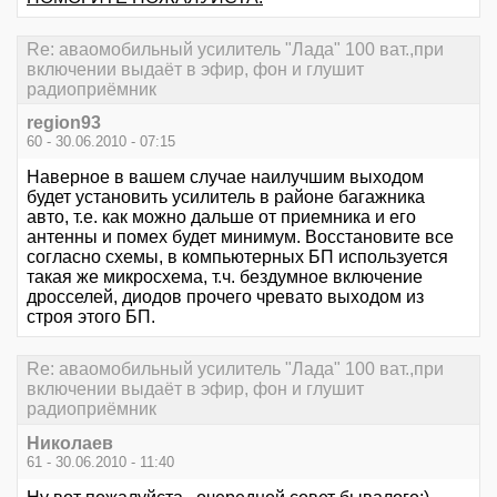
Re: аваомобильный усилитель "Лада" 100 ват.,при
включении выдаёт в эфир, фон и глушит
радиоприёмник
region93
60 - 30.06.2010 - 07:15
Наверное в вашем случае наилучшим выходом
будет установить усилитель в районе багажника
авто, т.е. как можно дальше от приемника и его
антенны и помех будет минимум. Восстановите все
согласно схемы, в компьютерных БП используется
такая же микросхема, т.ч. бездумное включение
дросселей, диодов прочего чревато выходом из
строя этого БП.
Re: аваомобильный усилитель "Лада" 100 ват.,при
включении выдаёт в эфир, фон и глушит
радиоприёмник
Николаев
61 - 30.06.2010 - 11:40