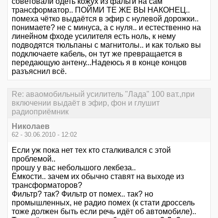
советовали одеть кожух из фальги на сам
трансформатор.. ПОЙМИ ТЕ ЖЕ ВЫ НАКОНЕЦ..
помеха чётко выдаётся в эфир с нулевой дорожки..
понимаете? не с минуса, а с нуля.. и естественно на
линейном фходе усилителя есть ноль, к нему
подводятся тюльпаны с магнитолы.. и как только вы
подключаете кабель, он тут же превращается в
передающую антену...Надеюсь я в конце концов
разъяснил всё.
Re: аваомобильный усилитель "Лада" 100 ват.,при
включении выдаёт в эфир, фон и глушит
радиоприёмник
Николаев
62 - 30.06.2010 - 12:02
Если уж пока нет тех кто сталкивался с этой
проблемой..
прошу у вас небольшого лекбеза..
Ёмкости.. зачем их обычно ставят на выходе из
трансформаторов?
Фильтр? так? Фильтр от помех.. так? но
промышленных, не радио помех (к стати дроссель
тоже должен быть если речь идёт об автомобиле)..