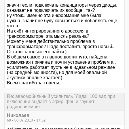
значит если подключать кондицаторы через диоды,
означает не подключать их вообще.. так?
ну чтож.. именно эта информация мне была
нужна..значит не буду ковыряться и добавлять ещё
что то...
На счёт интегрированного дросселя в
трансформаторе, эта мысль реальна?
Может у меня действительно проблема в
трансформаторе? Надо поставить просто новый..
Осталось только его найти:)..
В общем самое в главное достигнуто, найдена
возможная причина и почти устранена проблем а..
усилитель работает, пусть не в идеальном режиме
(на средней мощности), но для моей овальной
акустики вполне хватает:)
Всем спасибо за советы....
Re: аваомобильный усилитель "Лада" 100 ват.,при
включении выдаёт в эфир, фон и глушит
радиоприёмник
Николаев
69 - 08.07.2010 - 17:52