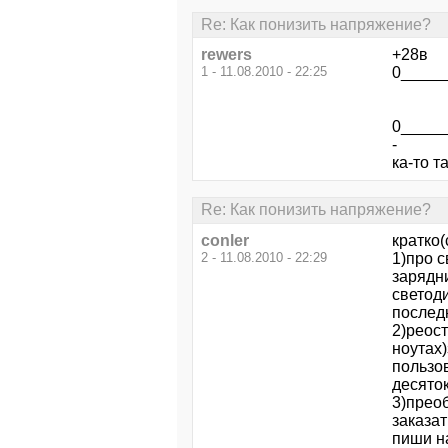
Re: Как понизить напряжение?
rewers
+28в
1 - 11.08.2010 - 22:25
0_____
|
|
0_____
-
ка-то т
Re: Как понизить напряжение?
conler
кратко(
2 - 11.08.2010 - 22:29
1)про 
зарядн
светод
послед
2)реост
ноутах
пользов
десяток
3)прео
заказат
пиши н