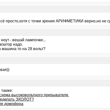
 всё просто,хотя с точки зрения АРИФМЕТИКИ верно,но не с
ноут - вешай лампочки...
изатор надо.
а машина то на 28 вольт?
вая))
 также:
схема высоковольтного прерывателя.
ределать ЭХОЛОТ?
ля домофона