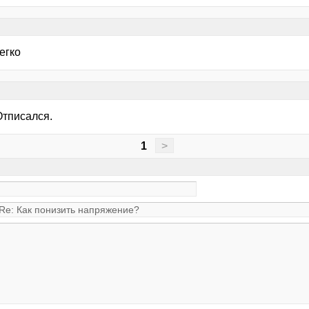
егко
Отписался.
1
>