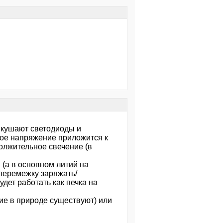
к кушают светодиоды и
ное напряжение приложится к
должительное свечение (в
 (а в основном литий на
перемежку заряжать/
дет работать как печка на
ие в природе существуют) или