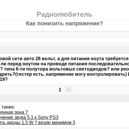
Радиолюбитель
Как понизить напряжение?
овой сети авто 28 вольт, а для питания ноута требуетс
ли перед ноутом на проводе питания последовательно
? типа 6-ти полутора вольтовых светодиодов? или рео
рить?(тестер есть, напряжение могу контролировать)
>19?
1
>
 также:
генная зона ?
чение звука 5.1 к Sony PS3
ить диоды 1.5 W ? везде минимум 3