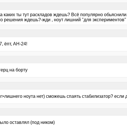
 а каких ты тут раскладов ждешь? Всё популярно обьяснили
го решения ждешь?-жди , ноут лишний "для экспериментов"
7, ёпт, АН-24!
0герц на борту
r>лишнего ноута нет) сможешь спаять стабилизатор? если д
мыло оставлял (под ником)