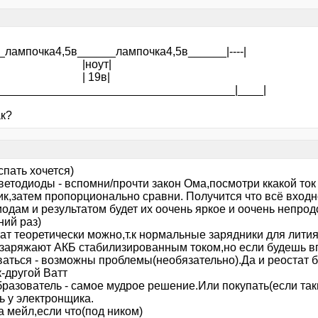
_лампочка4,5в______лампочка4,5в______|----|
ноут|
 19в|
_____________________________________|____|
ак?
спать хочется)
светодиоды - вспомни/прочти закон Ома,посмотри ккакой то
ик,затем пропорционально сравни. Получится что всё вход
иодам и результатом будет их оочень яркое и оочень непро
ний раз)
ат теоретически можно,т.к нормальные зарядники для лития
)заряжают АКБ стабилизированным током,но если будешь в
аться - возможны проблемы(необязательно).Да и реостат бу
-другой Ватт
бразователь - самое мудрое решение.Или покупать(если так
ь у электронщика.
а мейл,если что(под ником)