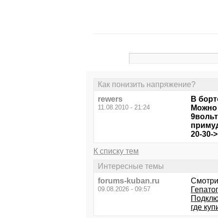
Как понизить напряжение?
rewers
В борт
11.08.2010 - 21:24
Можно 
9вольт
примуд
20-30-
К списку тем
Интересные темы
forums-kuban.ru
Смотри
09.08.2026 - 09:57
Гепато
Подклю
где куп