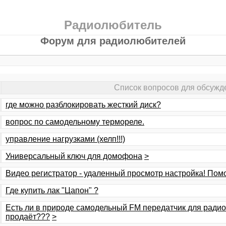
Радиолюбитель
Форум для радиолюбителей
Список вопросов для обсужд
где можно разблокировать жесткий диск?
вопрос по самодельному термореле.
управление нагрузками (хелп!!!)
Универсальный ключ для домофона
>
Видео регистратор - удаленный просмотр настройка! Пом
Где купить лак "Цапон" ?
Есть ли в природе самодельный FM передатчик для радио
продаёт???
>