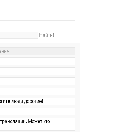
Найти!
ения
огите люди дорогие!
трансляции. Может кто