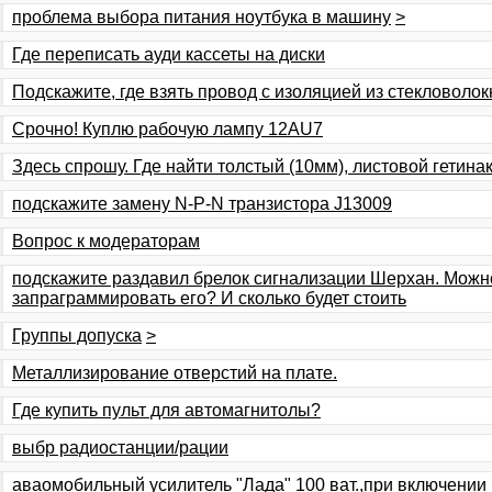
проблема выбора питания ноутбука в машину
>
Где переписать ауди кассеты на диски
Подскажите, где взять провод с изоляцией из стекловолок
Срочно! Куплю рабочую лампу 12АU7
Здесь спрошу. Где найти толстый (10мм), листовой гетина
подскажите замену N-P-N транзистора J13009
Вопрос к модераторам
подскажите раздавил брелок сигнализации Шерхан. Можн
запраграммировать его? И сколько будет стоить
Группы допуска
>
Металлизирование отверстий на плате.
Где купить пульт для автомагнитолы?
выбр радиостанции/рации
аваомобильный усилитель "Лада" 100 ват.,при включении 