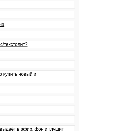
на
кс/текстолит?
о купить новый и
выдаёт в эфир, фон и глушит